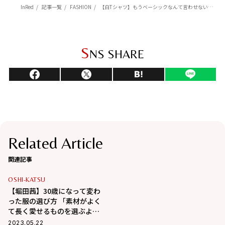
InRed
記事一覧
FASHION
【白Tシャツ】もうベーシックなんて言わせない！ 堀田茜が着こなす主役の白Tシャツテク4選
S
NS SHARE
Related Article
関連記事
OSHI-KATSU
【堀田茜】30歳になって変わ
った服の選び方 「素材がよく
て長く愛せるものを選ぶよう
に」
2023.05.22