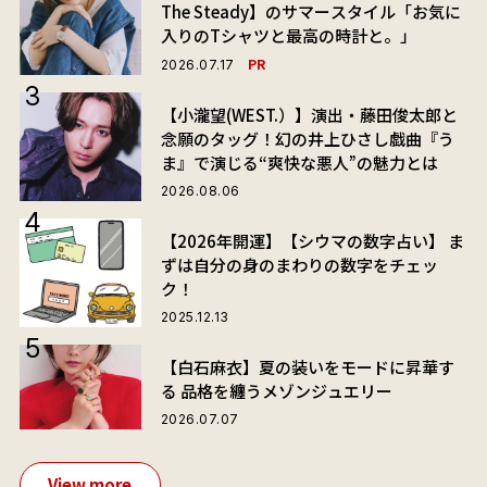
The Steady】のサマースタイル「お気に
入りのTシャツと最高の時計と。」
PR
2026.07.17
【小瀧望(WEST.）】演出・藤田俊太郎と
念願のタッグ！幻の井上ひさし戯曲『う
ま』で演じる“爽快な悪人”の魅力とは
2026.08.06
【2026年開運】【シウマの数字占い】 ま
ずは自分の身のまわりの数字をチェッ
ク！
2025.12.13
【白石麻衣】夏の装いをモードに昇華す
る 品格を纏うメゾンジュエリー
2026.07.07
View more