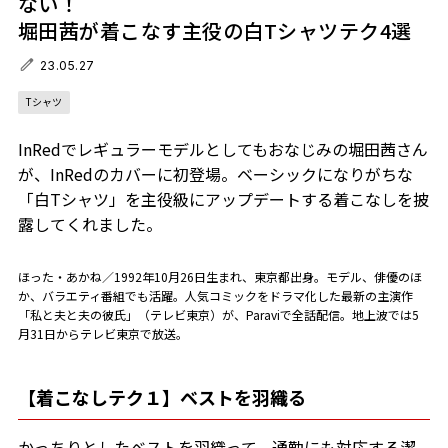
ない！
堀田茜が着こなす主役の白Tシャツテク4選
23.05.27
Tシャツ
InRedでレギュラーモデルとしてもおなじみの堀田茜さん
が、InRedのカバーに初登場。ベーシックになりがちな
「白Tシャツ」を主役級にアップデートする着こなしを披
露してくれました。
ほった・あかね／1992年10月26日生まれ、東京都出身。モデル、俳優のほ
か、バラエティ番組でも活躍。人気コミックをドラマ化した最新の主演作
「私と夫と夫の彼氏」（テレビ東京）が、Paraviで全話配信。地上波では5
月31日からテレビ東京で放送。
【着こなしテク１】ベストを羽織る
かっちりとしたベストを羽織って、通勤にも対応する潔