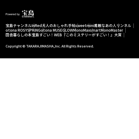
宝島チャンネル
InRed
大人のおしゃれ手帖
sweet
mini
素敵なあの人
リンネル
otona ROSY
SPRiNG
otona MUSE
GLOW
MonoMax
smart
MonoMaster
田舎暮らしの本
宝島すごい！WEB
『このミステリーがすごい！』大賞
Copyright © TAKARAJIMASHA,Inc. All Rights Reserved.