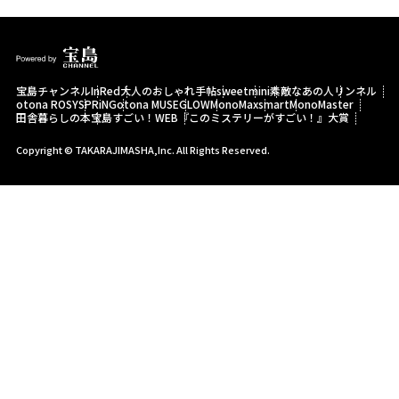
宝島チャンネル
InRed
大人のおしゃれ手帖
sweet
mini
素敵なあの人
リンネル
otona ROSY
SPRiNG
otona MUSE
GLOW
MonoMax
smart
MonoMaster
田舎暮らしの本
宝島すごい！WEB
『このミステリーがすごい！』大賞
Copyright © TAKARAJIMASHA,Inc. All Rights Reserved.