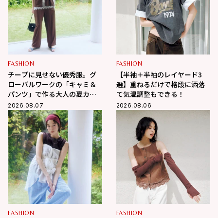
FASHION
FASHION
チープに見せない優秀服。グ
【半袖＋半袖のレイヤード3
ローバルワークの「キャミ＆
選】重ねるだけで格段に洒落
パンツ」で作る大人の夏カジ
て気温調整もできる！
ュアル
2026.08.07
2026.08.06
FASHION
FASHION