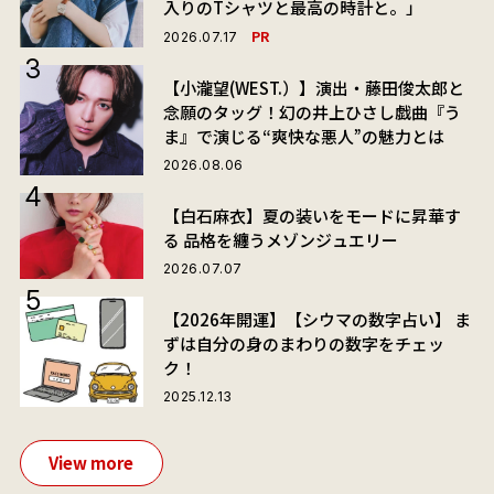
入りのTシャツと最高の時計と。」
PR
2026.07.17
【小瀧望(WEST.）】演出・藤田俊太郎と
念願のタッグ！幻の井上ひさし戯曲『う
ま』で演じる“爽快な悪人”の魅力とは
2026.08.06
【白石麻衣】夏の装いをモードに昇華す
る 品格を纏うメゾンジュエリー
2026.07.07
【2026年開運】【シウマの数字占い】 ま
ずは自分の身のまわりの数字をチェッ
ク！
2025.12.13
View more