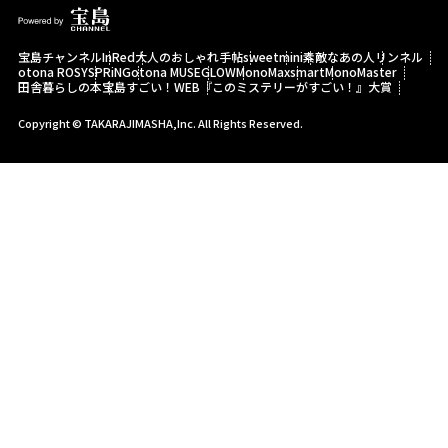
宝島チャンネル
InRed
大人のおしゃれ手帖
sweet
mini
素敵なあの人
リンネル
otona ROSY
SPRiNG
otona MUSE
GLOW
MonoMax
smart
MonoMaster
田舎暮らしの本
宝島すごい！WEB
『このミステリーがすごい！』大賞
Copyright © TAKARAJIMASHA,Inc. All Rights Reserved.