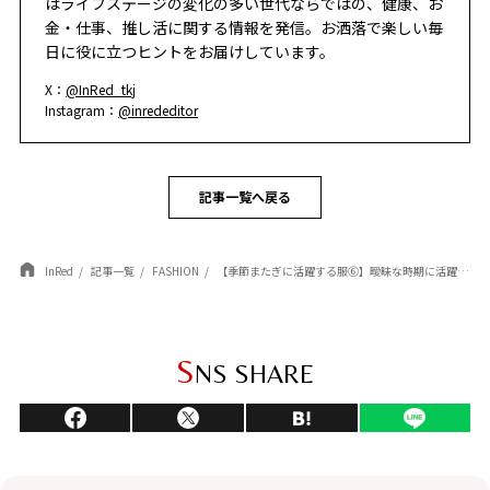
はライフステージの変化の多い世代ならではの、健康、お
金・仕事、推し活に関する情報を発信。お洒落で楽しい毎
日に役に立つヒントをお届けしています。
X：
@InRed_tkj
Instagram：
@inrededitor
記事一覧へ戻る
InRed
記事一覧
FASHION
【季節またぎに活躍する服⑥】曖昧な時期に活躍する「ハンサムベスト」！ 冬本番はコートのインとして活用
S
NS SHARE