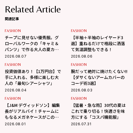
Related Article
関連記事
FASHION
FASHION
チープに見せない優秀服。グ
【半袖＋半袖のレイヤード3
ローバルワークの「キャミ＆
選】重ねるだけで格段に洒落
パンツ」で作る大人の夏カジ
て気温調整もできる！
ュアル
2026.08.07
2026.08.06
FASHION
FASHION
投資価値あり！【1万円台】で
腕だって絶対に焼けたくない!!
手に入れる、多様に楽しむ大
【ダサくないアームカバーの
人の「最旬シアーシャツ」
コーデ術3選】
2026.08.04
2026.08.03
FASHION
FASHION
【J&M デヴィッドソン】編集
【猛暑・急な雨】30代の夏は
長がリアルバイ！チャームに
これで乗り切る！快適さを味
もなるメガネケースがこの夏
方にする「コスパ機能服」
大活躍の予感
2026.08.01
2026.07.31