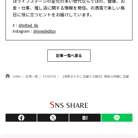
はライフステージの変化の多い世代ならではの、健康、お
金・仕事、推し活に関する情報を発信。お洒落で楽しい毎
日に役に立つヒントをお届けしています。
X：
@InRed_tkj
Instagram：
@inrededitor
記事一覧へ戻る
InRed
記事一覧
FASHION
【季節またぎに活躍する服⑥】曖昧な時期に活躍する「ハンサムベスト」！ 冬本番はコートのインとして活用
S
NS SHARE