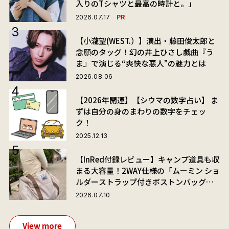
入りのTシャツと最高の時計と。」
PR
2026.07.17
【小瀧望(WEST.）】演出・藤田俊太郎と
念願のタッグ！幻の井上ひさし戯曲『う
ま』で演じる“爽快な悪人”の魅力とは
2026.08.06
【2026年開運】【シウマの数字占い】 ま
ずは自分の身のまわりの数字をチェッ
ク！
2025.12.13
【InRed付録レビュー】キャンプ道具も収
まる大容量！2WAY仕様の「ムーミン ショ
ルダーストラップ付きボストンバッグ」
が夏旅におすすめな理由
2026.07.10
View more