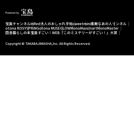
宝島チャンネル
InRed
大人のおしゃれ手帖
sweet
mini
素敵なあの人
リンネル
otona ROSY
SPRiNG
otona MUSE
GLOW
MonoMax
smart
MonoMaster
田舎暮らしの本
宝島すごい！WEB
『このミステリーがすごい！』大賞
Copyright © TAKARAJIMASHA,Inc. All Rights Reserved.