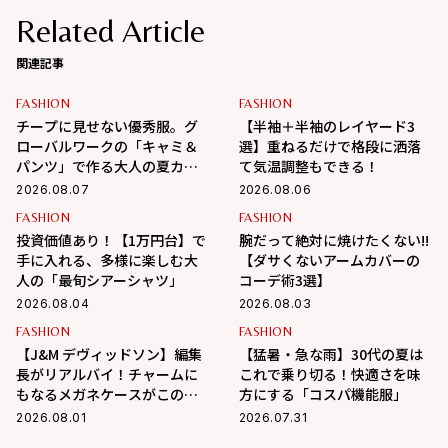
Related Article
関連記事
FASHION
FASHION
チープに見せない優秀服。グ
【半袖＋半袖のレイヤード3
ローバルワークの「キャミ＆
選】重ねるだけで格段に洒落
パンツ」で作る大人の夏カジ
て気温調整もできる！
ュアル
2026.08.07
2026.08.06
FASHION
FASHION
投資価値あり！【1万円台】で
腕だって絶対に焼けたくない!!
手に入れる、多様に楽しむ大
【ダサくないアームカバーの
人の「最旬シアーシャツ」
コーデ術3選】
2026.08.04
2026.08.03
FASHION
FASHION
【J&M デヴィッドソン】編集
【猛暑・急な雨】30代の夏は
長がリアルバイ！チャームに
これで乗り切る！快適さを味
もなるメガネケースがこの夏
方にする「コスパ機能服」
大活躍の予感
2026.08.01
2026.07.31