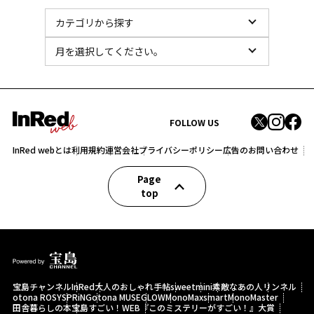
FOLLOW US
InRed webとは
利用規約
運営会社
プライバシーポリシー
広告のお問い合わせ
Page
top
宝島チャンネル
InRed
大人のおしゃれ手帖
sweet
mini
素敵なあの人
リンネル
otona ROSY
SPRiNG
otona MUSE
GLOW
MonoMax
smart
MonoMaster
田舎暮らしの本
宝島すごい！WEB
『このミステリーがすごい！』大賞