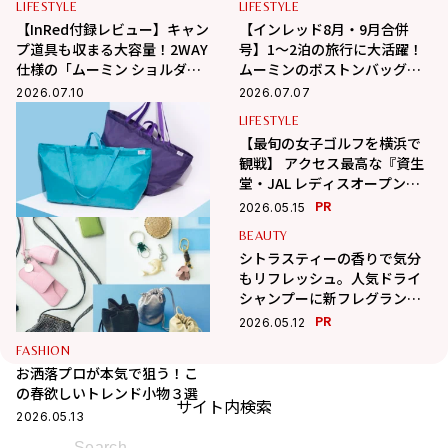
LIFESTYLE
LIFESTYLE
【InRed付録レビュー】キャン
【インレッド8月・9月合併
プ道具も収まる大容量！2WAY
号】1〜2泊の旅行に大活躍！
仕様の「ムーミン ショルダー
ムーミンのボストンバッグ付
ストラップ付きボストンバッ
録
2026.07.10
2026.07.07
グ」が夏旅におすすめな理由
LIFESTYLE
【最旬の女子ゴルフを横浜で
観戦】 アクセス最高な『資生
堂・JAL レディスオープン』
が7月2日～5日開催。女子プロ
PR
2026.05.15
の熱きプレーと美しさに刺激
FASHION
BEAUTY
を受ける4日間
【アネロ】通勤・出張・推し
シトラスティーの香りで気分
活にも！荷物が多い人ほど感
もリフレッシュ。人気ドライ
動する“気の利きすぎ”な新作
シャンプーに新フレグランス
大容量バッグが凄すぎる
登場
PR
2026.06.21
2026.05.12
FASHION
お洒落プロが本気で狙う！こ
の春欲しいトレンド小物３選
サイト内検索
2026.05.13