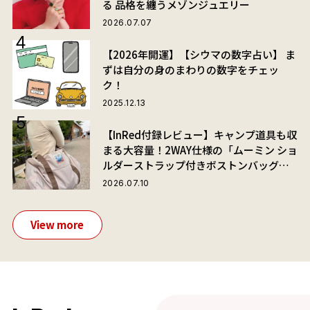
る 品格を纏うメゾンジュエリー
2026.07.07
【2026年開運】【シウマの数字占い】 ま
ずは自分の身のまわりの数字をチェッ
ク！
2025.12.13
【InRed付録レビュー】キャンプ道具も収
まる大容量！2WAY仕様の「ムーミン ショ
ルダーストラップ付きボストンバッグ」
が夏旅におすすめな理由
2026.07.10
View more