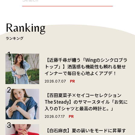
Ranking
ランキング
【近藤千尋が纏う「Wingのシンクロブラ
トップ」】洒落感も機能性も頼れる魅せ
インナーで毎日を心地よくアプデ！
PR
2026.07.07
【百田夏菜子×セイコーセレクション
The Steady】のサマースタイル「お気に
入りのTシャツと最高の時計と。」
PR
2026.07.17
【白石麻衣】夏の装いをモードに昇華す