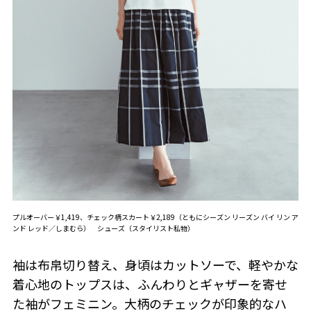
プルオーバー￥1,419、チェック柄スカート￥2,189（ともにシーズン リーズン バイ リン ア
ンド レッド／しまむら） シューズ（スタイリスト私物）
袖は布帛切り替え、身頃はカットソーで、軽やかな
着心地のトップスは、ふんわりとギャザーを寄せ
た袖がフェミニン。大柄のチェックが印象的なハ