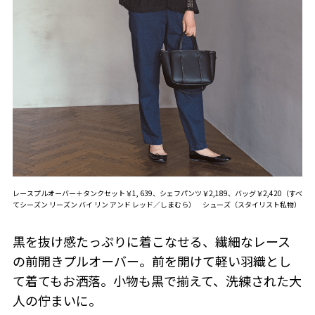
レースプルオーバー＋タンクセット￥1, 639、シェフパンツ￥2,189、バッグ￥2,420（すべ
てシーズン リーズン バイ リン アンド レッド／しまむら） シューズ（スタイリスト私物）
黒を抜け感たっぷりに着こなせる、繊細なレース
の前開きプルオーバー。前を開けて軽い羽織とし
て着てもお洒落。小物も黒で揃えて、洗練された大
人の佇まいに。