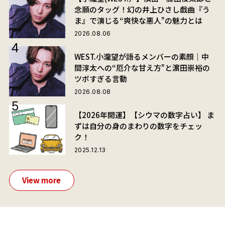
念願のタッグ！幻の井上ひさし戯曲『う
ま』で演じる“爽快な悪人”の魅力とは
2026.08.06
WEST.小瀧望が語るメンバーの素顔｜中
間淳太への“厄介な甘え方”と濵田崇裕の
ツボすぎる言動
2026.08.08
【2026年開運】【シウマの数字占い】 ま
ずは自分の身のまわりの数字をチェッ
ク！
2025.12.13
View more