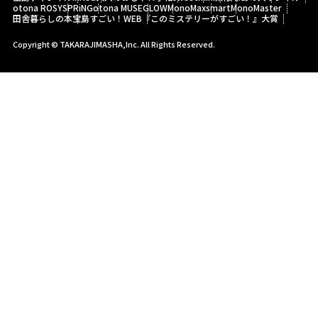
otona ROSY
SPRiNG
otona MUSE
GLOW
MonoMax
smart
MonoMaster
田舎暮らしの本
宝島すごい！WEB
『このミステリーがすごい！』大賞
Copyright © TAKARAJIMASHA,Inc. All Rights Reserved.