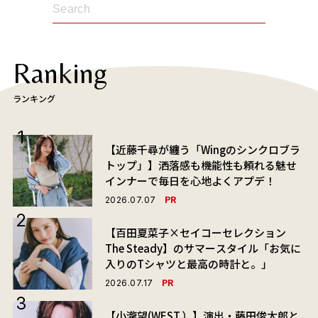
Ranking
ランキング
【近藤千尋が纏う「Wingのシンクロブラ
トップ」】洒落感も機能性も頼れる魅せ
インナーで毎日を心地よくアプデ！
PR
2026.07.07
【百田夏菜子×セイコーセレクション
The Steady】のサマースタイル「お気に
入りのTシャツと最高の時計と。」
PR
2026.07.17
【小瀧望(WEST.）】演出・藤田俊太郎と