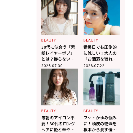
たレイヤースタイ
ッサージ」で顔ま
ル
わりスッキリ、た
るみ・抜け毛を徹
底ケア
BEAUTY
BEAUTY
30代に似合う「素
猛暑日でも圧倒的
髪レイヤーボブ」
に涼しい！大人の
とは？飾らないの
「お洒落な後れ
に一気にお洒落見
毛」で魅せるまと
2026.07.30
2026.07.22
30代ヘアスタイル、ロング、Double
えする大人ヘア
め髪の作り方
BEAUTY
BEAUTY
毎朝のアイロン不
フケ・かゆみ悩み
要！30代のロング
に！頭皮の乾燥を
ヘアに艶と華やか
根本から潤す優秀