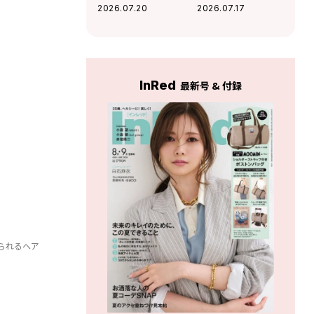
さを出す「コテ巻
「頭皮の保湿美容
2026.07.20
2026.07.17
き風パーマ」が優
液」3選
秀すぎる
InRed
最新号 & 付録
られるヘア