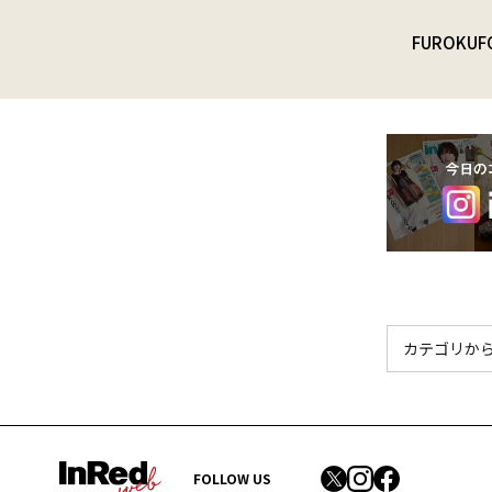
FUROKU
F
FOLLOW US