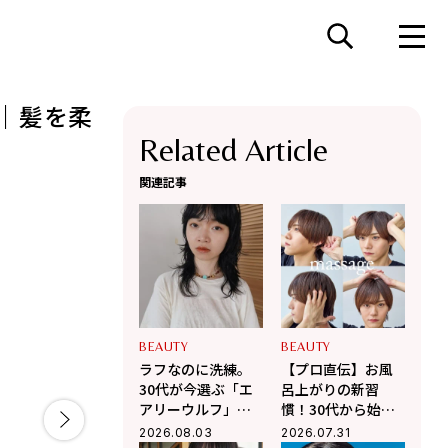
｜髪を柔
Related Article
関連記事
BEAUTY
BEAUTY
ラフなのに洗練。
【プロ直伝】お風
30代が今選ぶ「エ
呂上がりの新習
アリーウルフ」で
慣！30代から始め
叶える、力の抜け
る「セルフ頭皮マ
2026.08.03
2026.07.31