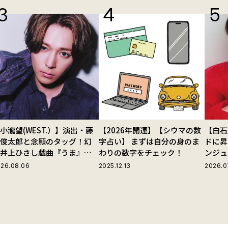
小瀧望(WEST.）】演出・藤
【2026年開運】【シウマの数
【白石
田俊太郎と念願のタッグ！幻
字占い】 まずは自分の身のま
ドに昇
の井上ひさし戯曲『うま』で
わりの数字をチェック！
ンジュ
じる“爽快な悪人”の魅力と
26.08.06
2025.12.13
2026.0
は