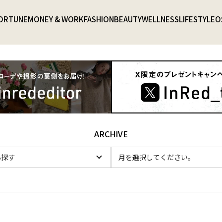
ORTUNE
MONEY & WORK
FASHION
BEAUTY
WELLNESS
LIFESTYLE
O
ARCHIVE