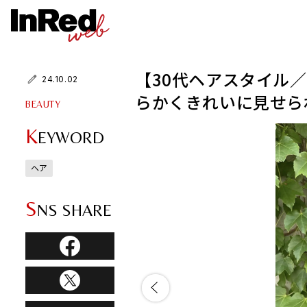
【30代ヘアスタイル
24.10.02
らかくきれいに見せら
BEAUTY
K
EYWORD
ヘア
S
NS SHARE