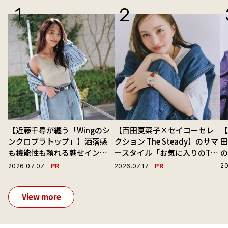
【近藤千尋が纏う「Wingのシ
【百田夏菜子×セイコーセレ
【
ンクロブラトップ」】洒落感
クション The Steady】のサマ
も機能性も頼れる魅せインナ
ースタイル「お気に入りのTシ
ーで毎日を心地よくアプデ！
ャツと最高の時計と。」
演
PR
PR
20
2026.07.07
2026.07.17
View more