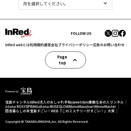
FOLLOW US
InRed webとは
利用規約
運営会社
プライバシーポリシー
広告のお問い合わせ
Page
top
宝島チャンネル
InRed
大人のおしゃれ手帖
sweet
mini
素敵なあの人
リンネル
otona ROSY
SPRiNG
otona MUSE
GLOW
MonoMax
smart
MonoMaster
田舎暮らしの本
宝島すごい！WEB
『このミステリーがすごい！』大賞
Copyright © TAKARAJIMASHA,Inc. All Rights Reserved.