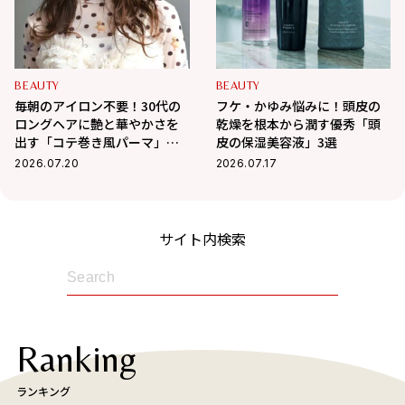
BEAUTY
BEAUTY
毎朝のアイロン不要！30代の
フケ・かゆみ悩みに！頭皮の
ロングヘアに艶と華やかさを
乾燥を根本から潤す優秀「頭
出す「コテ巻き風パーマ」が
皮の保湿美容液」3選
優秀すぎる
2026.07.20
2026.07.17
サイト内検索
Ranking
ランキング