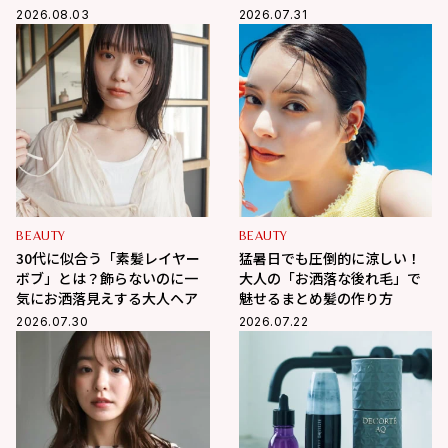
イル
わりスッキリ、たるみ・抜け
2026.08.03
2026.07.31
毛を徹底ケア
BEAUTY
BEAUTY
30代に似合う「素髪レイヤー
猛暑日でも圧倒的に涼しい！
ボブ」とは？飾らないのに一
大人の「お洒落な後れ毛」で
気にお洒落見えする大人ヘア
魅せるまとめ髪の作り方
2026.07.30
2026.07.22