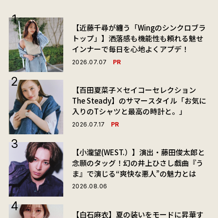
【近藤千尋が纏う「Wingのシンクロブラ
トップ」】洒落感も機能性も頼れる魅せ
インナーで毎日を心地よくアプデ！
PR
2026.07.07
【百田夏菜子×セイコーセレクション
The Steady】のサマースタイル「お気に
入りのTシャツと最高の時計と。」
PR
2026.07.17
【小瀧望(WEST.）】演出・藤田俊太郎と
念願のタッグ！幻の井上ひさし戯曲『う
ま』で演じる“爽快な悪人”の魅力とは
2026.08.06
【白石麻衣】夏の装いをモードに昇華す