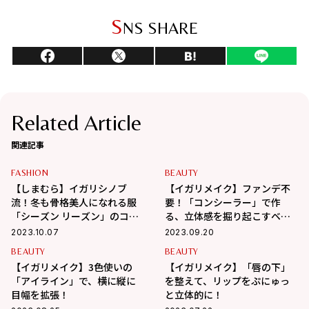
S
NS SHARE
Related Article
関連記事
FASHION
BEAUTY
【しまむら】イガリシノブ
【イガリメイク】ファンデ不
流！冬も骨格美人になれる服
要！「コンシーラー」で作
「シーズン リーズン」のコラ
る、立体感を掘り起こすベー
ボ5アイテム
スメイク
2023.10.07
2023.09.20
BEAUTY
BEAUTY
【イガリメイク】3色使いの
【イガリメイク】「唇の下」
「アイライン」で、横に縦に
を整えて、リップをぷにゅっ
目幅を拡張！
と立体的に！