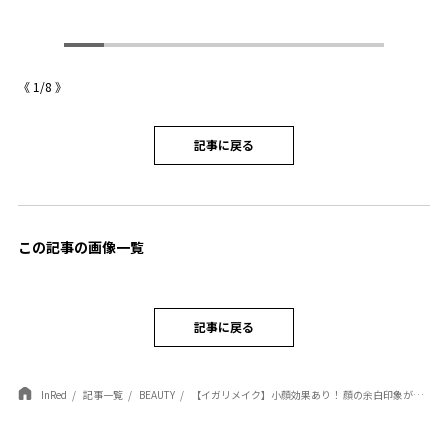
《
1
/
8
》
記事に戻る
この記事の画像一覧
記事に戻る
InRed
記事一覧
BEAUTY
【イガリメイク】小顔効果あり！ 顔の余白印象が減る！鼻先にもチークを入れよう♡