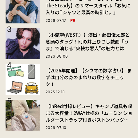
The Steady】のサマースタイル「お気に
入りのTシャツと最高の時計と。」
PR
2026.07.17
【小瀧望(WEST.）】演出・藤田俊太郎と
念願のタッグ！幻の井上ひさし戯曲『う
ま』で演じる“爽快な悪人”の魅力とは
2026.08.06
【2026年開運】【シウマの数字占い】 ま
ずは自分の身のまわりの数字をチェッ
ク！
2025.12.13
【InRed付録レビュー】キャンプ道具も収
まる大容量！2WAY仕様の「ムーミン ショ
ルダーストラップ付きボストンバッグ」
が夏旅におすすめな理由
2026.07.10