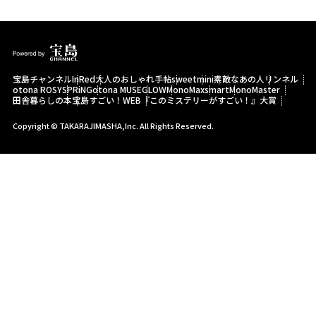
宝島チャンネル
InRed
大人のおしゃれ手帖
sweet
mini
素敵なあの人
リンネル
otona ROSY
SPRiNG
otona MUSE
GLOW
MonoMax
smart
MonoMaster
田舎暮らしの本
宝島すごい！WEB
『このミステリーがすごい！』大賞
Copyright © TAKARAJIMASHA,Inc. All Rights Reserved.