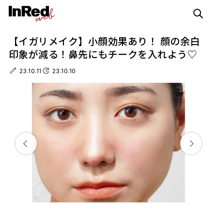
【イガリメイク】小顔効果あり！ 顔の余白
印象が減る！鼻先にもチークを入れよう♡
23.10.11
23.10.10
イ