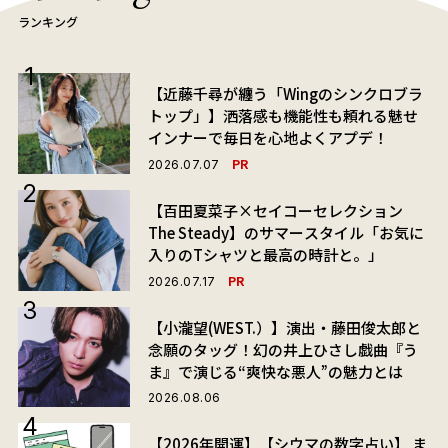
ランキング
【近藤千尋が纏う「Wingのシンクロブラ
トップ」】洒落感も機能性も頼れる魅せ
インナーで毎日を心地よくアプデ！
PR
2026.07.07
【百田夏菜子×セイコーセレクション
The Steady】のサマースタイル「お気に
入りのTシャツと最高の時計と。」
PR
2026.07.17
【小瀧望(WEST.）】演出・藤田俊太郎と
念願のタッグ！幻の井上ひさし戯曲『う
ま』で演じる“爽快な悪人”の魅力とは
2026.08.06
【2026年開運】【シウマの数字占い】 ま