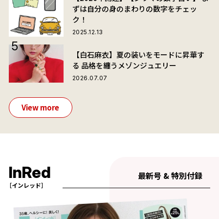
ずは自分の身のまわりの数字をチェッ
ク！
2025.12.13
【白石麻衣】夏の装いをモードに昇華す
る 品格を纏うメゾンジュエリー
2026.07.07
View more
InRed
最新号 & 特別付録
［インレッド］