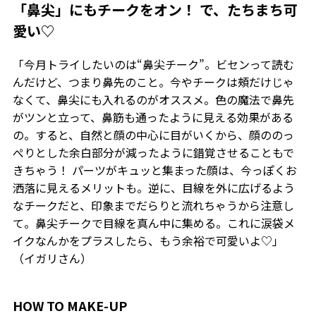
「鼻尖」にもチークをオン！ で、たちまち可
愛い♡
「今月トライしたいのは“鼻尖チーク”。ビセンって読む
んだけど、つまり鼻先のこと。今やチークは頰だけじゃ
なくて、鼻尖にも入れるのがオススメ。色の魔法で鼻先
がツンと立って、鼻筋も通ったように見える効果がある
の。すると、自然と顔の中心に目がいくから、顔ののっ
ぺりとした余白部分が減ったように錯覚させることもで
きちゃう！ パーツがキュッと集まった顔は、今っぽくお
洒落に見えるメリットも。逆に、目線を外に広げるよう
なチークだと、印象までだらりと流れちゃうから注意し
て。鼻尖チークで目線を真ん中に集める。これに涙袋メ
イクなんかをプラスしたら、もう余裕で可愛いよ♡」
（イガリさん）
HOW TO MAKE-UP