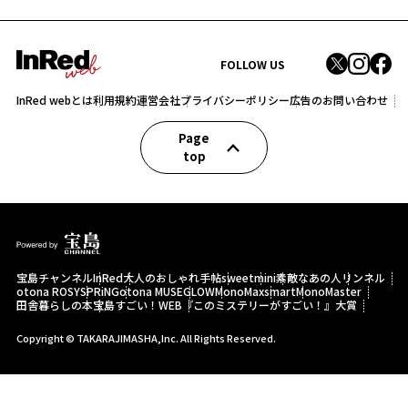
FOLLOW US
InRed webとは
利用規約
運営会社
プライバシーポリシー
広告のお問い合わせ
Page
top
宝島チャンネル
InRed
大人のおしゃれ手帖
sweet
mini
素敵なあの人
リンネル
otona ROSY
SPRiNG
otona MUSE
GLOW
MonoMax
smart
MonoMaster
田舎暮らしの本
宝島すごい！WEB
『このミステリーがすごい！』大賞
Copyright © TAKARAJIMASHA,Inc. All Rights Reserved.