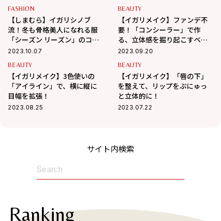
FASHION
BEAUTY
【しまむら】イガリシノブ
【イガリメイク】ファンデ不
流！冬も骨格美人になれる服
要！「コンシーラー」で作
「シーズン リーズン」のコラ
る、立体感を掘り起こすベー
ボ5アイテム
スメイク
2023.10.07
2023.09.20
BEAUTY
BEAUTY
【イガリメイク】3色使いの
【イガリメイク】「唇の下」
「アイライン」で、横に縦に
を整えて、リップをぷにゅっ
目幅を拡張！
と立体的に！
2023.08.25
2023.07.22
サイト内検索
Ranking