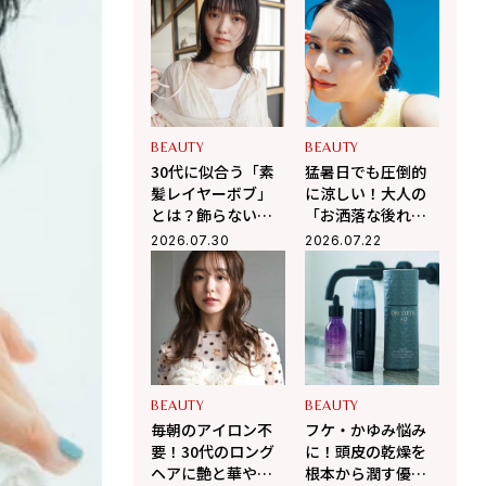
たレイヤースタイ
ッサージ」で顔ま
ル
わりスッキリ、た
るみ・抜け毛を徹
底ケア
BEAUTY
BEAUTY
30代に似合う「素
猛暑日でも圧倒的
髪レイヤーボブ」
に涼しい！大人の
とは？飾らないの
「お洒落な後れ
に一気にお洒落見
毛」で魅せるまと
2026.07.30
2026.07.22
えする大人ヘア
め髪の作り方
BEAUTY
BEAUTY
毎朝のアイロン不
フケ・かゆみ悩み
要！30代のロング
に！頭皮の乾燥を
ヘアに艶と華やか
根本から潤す優秀