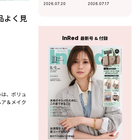
さを出す「コテ巻
「頭皮の保湿美容
2026.07.20
2026.07.17
き風パーマ」が優
液」3選
秀すぎる
品よく見
InRed
最新号 & 付録
みは、ボリュ
ヘア＆メイク