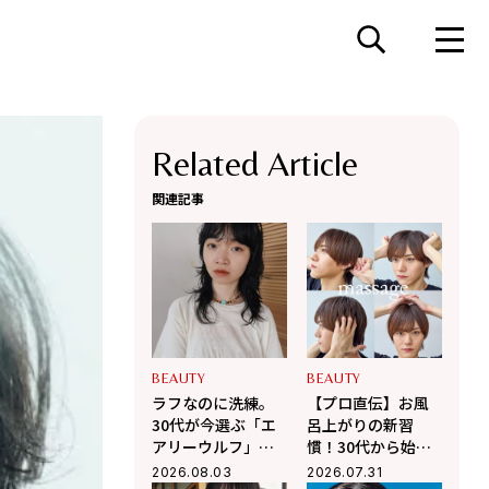
Related Article
関連記事
BEAUTY
BEAUTY
ラフなのに洗練。
【プロ直伝】お風
30代が今選ぶ「エ
呂上がりの新習
アリーウルフ」で
慣！30代から始め
叶える、力の抜け
る「セルフ頭皮マ
2026.08.03
2026.07.31