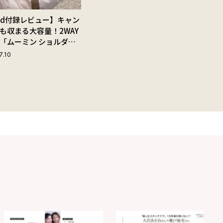
Red付録レビュー】キャン
も収まる大容量！2WAY
「ムーミン ショルダー
ップ付きボストンバッ
7.10
夏旅におすすめな理由