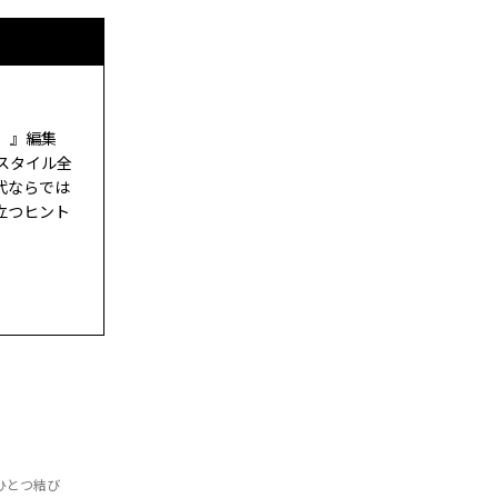
ド）』編集
スタイル全
代ならでは
立つヒント
ひとつ結び