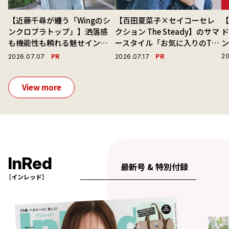
【近藤千尋が纏う「Wingのシ
【百田夏菜子×セイコーセレ
ンクロブラトップ」】洒落感
クション The Steady】のサマ
ド
も機能性も頼れる魅せインナ
ースタイル「お気に入りのTシ
ーで毎日を心地よくアプデ！
ャツと最高の時計と。」
PR
PR
20
2026.07.07
2026.07.17
View more
InRed
最新号 & 特別付録
［インレッド］