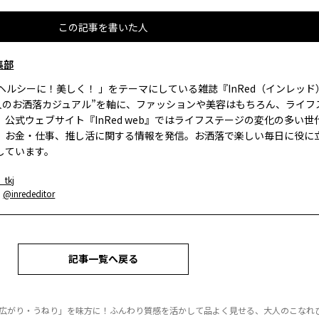
この記事を書いた人
集部
、ヘルシーに！美しく！ 」をテーマにしている雑誌『InRed（インレッ
大人のお洒落カジュアル”を軸に、ファッションや美容はもちろん、ライフ
。公式ウェブサイト『InRed web』ではライフステージの変化の多い世
、お金・仕事、推し活に関する情報を発信。お洒落で楽しい毎日に役に
しています。
_tkj
：
@inrededitor
記事一覧へ戻る
広がり・うねり」を味方に！ふんわり質感を活かして品よく見せる、大人のこなれ