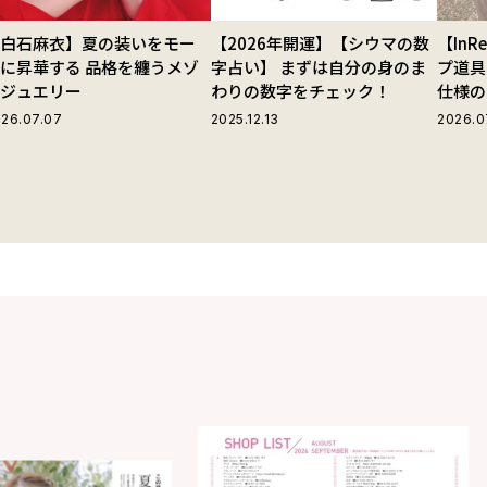
【白石麻衣】夏の装いをモー
【2026年開運】【シウマの数
【In
に昇華する 品格を纏うメゾ
字占い】 まずは自分の身のま
プ道具
ンジュエリー
わりの数字をチェック！
仕様の
ストラ
26.07.07
2025.12.13
2026.0
グ」が