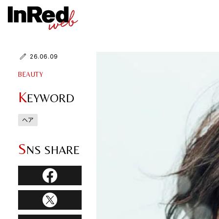
26.06.09
BEAUTY
K
EYWORD
ヘア
S
NS SHARE