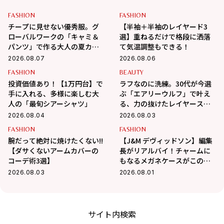
FASHION
FASHION
チープに見せない優秀服。グ
【半袖＋半袖のレイヤード3
ローバルワークの「キャミ＆
選】重ねるだけで格段に洒落
パンツ」で作る大人の夏カジ
て気温調整もできる！
ュアル
2026.08.07
2026.08.06
FASHION
BEAUTY
投資価値あり！【1万円台】で
ラフなのに洗練。30代が今選
手に入れる、多様に楽しむ大
ぶ「エアリーウルフ」で叶え
人の「最旬シアーシャツ」
る、力の抜けたレイヤースタ
イル
2026.08.04
2026.08.03
FASHION
FASHION
腕だって絶対に焼けたくない!!
【J&M デヴィッドソン】編集
【ダサくないアームカバーの
長がリアルバイ！チャームに
コーデ術3選】
もなるメガネケースがこの夏
大活躍の予感
2026.08.03
2026.08.01
サイト内検索