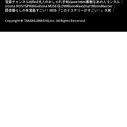
宝島チャンネル
InRed
大人のおしゃれ手帖
sweet
mini
素敵なあの人
リンネル
otona ROSY
SPRiNG
otona MUSE
GLOW
MonoMax
smart
MonoMaster
田舎暮らしの本
宝島すごい！WEB
『このミステリーがすごい！』大賞
Copyright © TAKARAJIMASHA,Inc. All Rights Reserved.