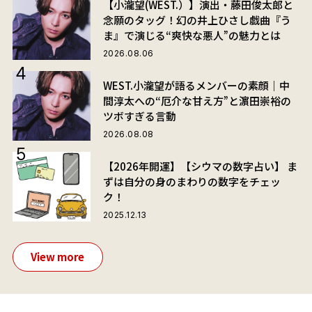
【小瀧望(WEST.）】演出・藤田俊太郎と
念願のタッグ！幻の井上ひさし戯曲『う
ま』で演じる“爽快な悪人”の魅力とは
2026.08.06
WEST.小瀧望が語るメンバーの素顔｜中
間淳太への“厄介な甘え方”と濵田崇裕の
ツボすぎる言動
2026.08.08
【2026年開運】【シウマの数字占い】 ま
ずは自分の身のまわりの数字をチェッ
ク！
2025.12.13
View more