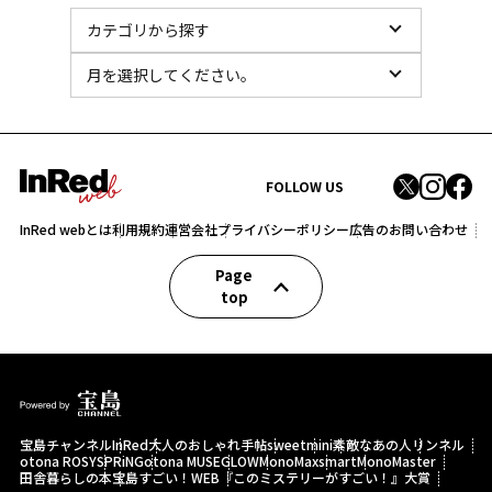
FOLLOW US
InRed webとは
利用規約
運営会社
プライバシーポリシー
広告のお問い合わせ
Page
top
宝島チャンネル
InRed
大人のおしゃれ手帖
sweet
mini
素敵なあの人
リンネル
otona ROSY
SPRiNG
otona MUSE
GLOW
MonoMax
smart
MonoMaster
田舎暮らしの本
宝島すごい！WEB
『このミステリーがすごい！』大賞