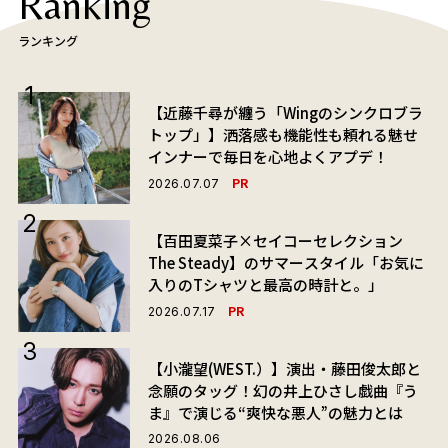
Ranking
ランキング
【近藤千尋が纏う「Wingのシンクロブラ
トップ」】洒落感も機能性も頼れる魅せ
インナーで毎日を心地よくアプデ！
PR
2026.07.07
【百田夏菜子×セイコーセレクション
The Steady】のサマースタイル「お気に
入りのTシャツと最高の時計と。」
PR
2026.07.17
【小瀧望(WEST.）】演出・藤田俊太郎と
念願のタッグ！幻の井上ひさし戯曲『う
ま』で演じる“爽快な悪人”の魅力とは
2026.08.06