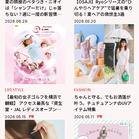
夏の頭皮のベタつき・ニオイ
【OSAJI】Ryoシリーズの“ひ
は「シャンプーだけ」じゃ落
んやりヘアケア”で猛暑を乗り
ちない？週に一度の新習慣で
切る！夏ヘアの救世主3選
すっきり爽快になる頭皮クレ
2026.06.29
2026.05.20
ンズ3選
LIFESTYLE
FASHION
【最旬の女子ゴルフを横浜で
ちゃんと守る、でもお洒落が
観戦】 アクセス最高な『資生
叶う。チュチュアンナのUVア
堂・JAL レディスオープン』
イテム特集
が7月2日～5日開催。女子プロ
PR
PR
2026.05.15
2026.05.11
の熱きプレーと美しさに刺激
を受ける4日間