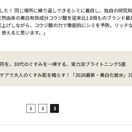
した！ 同じ場所に繰り返しできるシミに着目し、独自の研究
然由来の美白有効成分コウジ酸を従来比1.8倍ものブランド最
底上げしながら、コウジ酸の力で徹底的にシミを予防。リッチ
く使えると思います。」
符を。30代のぐすみを一掃する、実力派ブライトニング5選
ケアで大人のくすみ肌を晴らす！「2026最新・美白化粧水」3
3
1
2