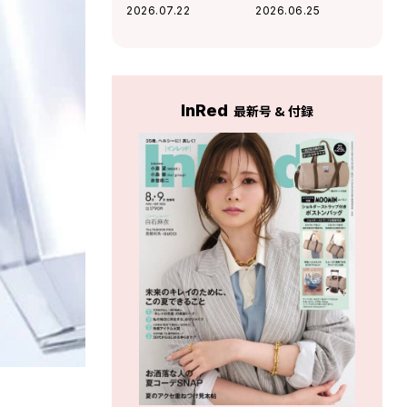
のプロがガチ推し
いをキープする優
2026.07.22
2026.06.25
する保湿ジェル3選
秀ミスト3選
InRed
最新号 & 付録