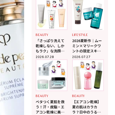
授する、肌が変わ
肌を取り戻すスキ
るポジティブ美肌
ンケアの正解
習慣
BEAUTY
LIFESTYLE
「さっぱり洗えて
2026夏新作｜ムー
乾燥しない、しか
ミン×マリークワ
もラク」な洗顔っ
ントの限定スキン
てある？美容プロ
ケアが可愛すぎ
2026.07.28
2026.07.27
が推す夏ジェル3選
る！パケ買い必至
＆夏の肌悩みも優
秀ケア
BEAUTY
BEAUTY
ベタつく夏肌を救
【エアコン乾燥】
う！汗・皮脂・エ
夏の肌はカラカ
アコン乾燥に美容
ラ？日中のうるお