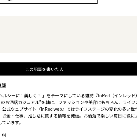
この記事を書いた人
集部
、ヘルシーに！美しく！ 」をテーマにしている雑誌『InRed（インレッ
大人のお洒落カジュアル”を軸に、ファッションや美容はもちろん、ライフ
。公式ウェブサイト『InRed web』ではライフステージの変化の多い世
、お金・仕事、推し活に関する情報を発信。お洒落で楽しい毎日に役に
しています。
_tkj