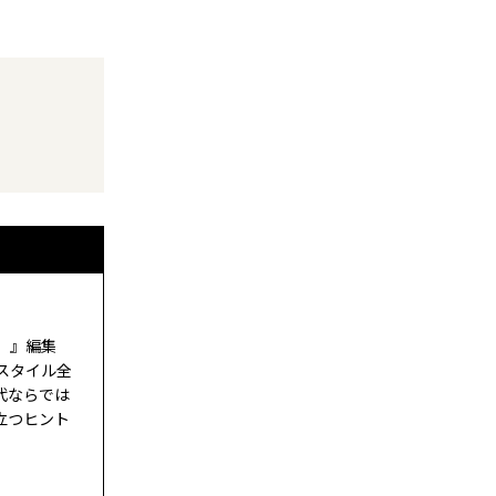
ド）』編集
スタイル全
代ならでは
立つヒント