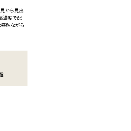
知見から見出
高濃度で配
な感触ながら
選