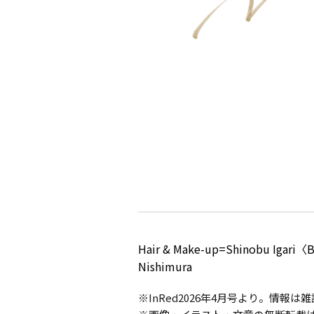
Hair & Make-up=Shinobu Igari〈
Nishimura
※InRed2026年4月号より。情報