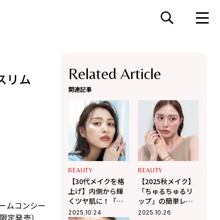
Related Article
スリム
関連記事
BEAUTY
BEAUTY
【30代メイクを格
【2025秋メイク】
上げ】内側から輝
「ちゅるちゅるリ
くツヤ肌に！「失
ップ」の簡単レシ
リームコンシー
敗しない」ハイラ
ピ！人気復活グロ
2025.10.24
2025.10.26
C・限定発売）