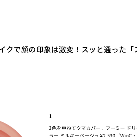
イクで顔の印象は激変！スッと通った「
1
3色を重ねてクマカバー。フーミー ド
ラー ミルキーベージュ ¥2,530（Win