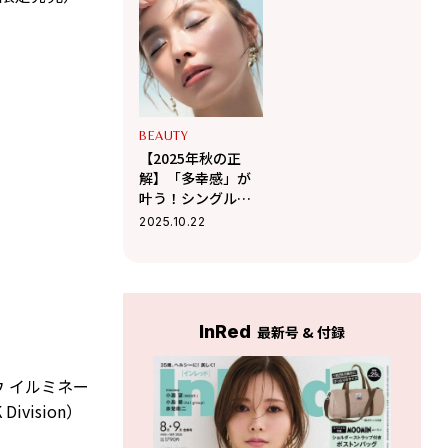
イトの塗り方
スで叶える血色＆
多幸感
BEAUTY
【2025年秋の正
解】「多幸感」が
叶う！シングルシ
ャドウの選び方＆
2025.10.22
塗り方
InRed
最新号 & 付録
ウ イルミネー
ivision）