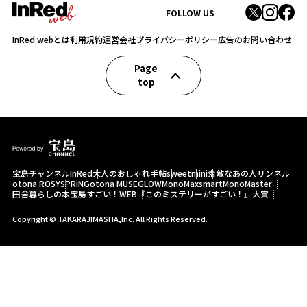
FOLLOW US
InRed webとは
利用規約
運営会社
プライバシーポリシー
広告のお問い合わせ
Page
top
宝島チャンネル
InRed
大人のおしゃれ手帖
sweet
mini
素敵なあの人
リンネル
otona ROSY
SPRiNG
otona MUSE
GLOW
MonoMax
smart
MonoMaster
田舎暮らしの本
宝島すごい！WEB
『このミステリーがすごい！』大賞
Copyright © TAKARAJIMASHA,Inc. All Rights Reserved.