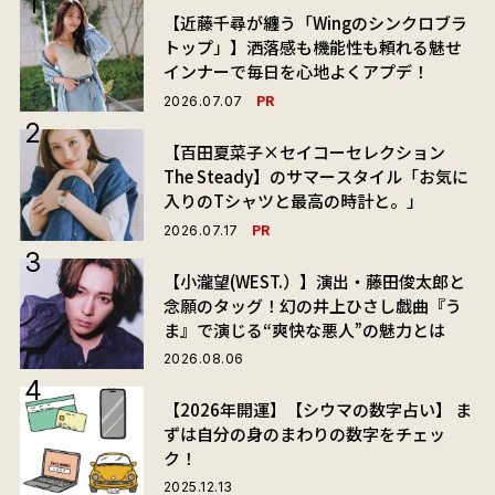
【近藤千尋が纏う「Wingのシンクロブラ
トップ」】洒落感も機能性も頼れる魅せ
インナーで毎日を心地よくアプデ！
PR
2026.07.07
【百田夏菜子×セイコーセレクション
The Steady】のサマースタイル「お気に
入りのTシャツと最高の時計と。」
PR
2026.07.17
【小瀧望(WEST.）】演出・藤田俊太郎と
念願のタッグ！幻の井上ひさし戯曲『う
ま』で演じる“爽快な悪人”の魅力とは
2026.08.06
【2026年開運】【シウマの数字占い】 ま
ずは自分の身のまわりの数字をチェッ
ク！
2025.12.13