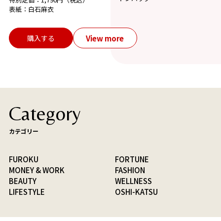
表紙：白石麻衣
View more
購入する
Category
カテゴリー
FUROKU
FORTUNE
MONEY & WORK
FASHION
BEAUTY
WELLNESS
LIFESTYLE
OSHI-KATSU