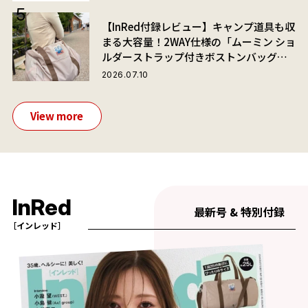
【InRed付録レビュー】キャンプ道具も収
まる大容量！2WAY仕様の「ムーミン ショ
ルダーストラップ付きボストンバッグ」
が夏旅におすすめな理由
2026.07.10
View more
InRed
最新号 & 特別付録
［インレッド］