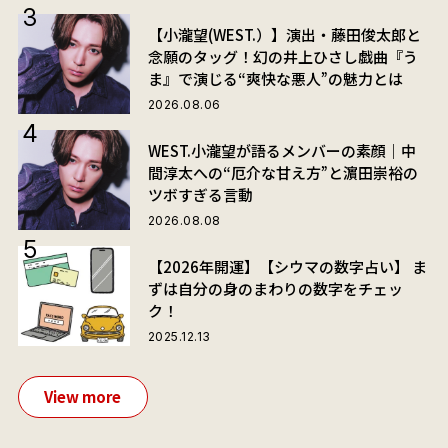
【小瀧望(WEST.）】演出・藤田俊太郎と
念願のタッグ！幻の井上ひさし戯曲『う
ま』で演じる“爽快な悪人”の魅力とは
2026.08.06
WEST.小瀧望が語るメンバーの素顔｜中
間淳太への“厄介な甘え方”と濵田崇裕の
ツボすぎる言動
2026.08.08
【2026年開運】【シウマの数字占い】 ま
ずは自分の身のまわりの数字をチェッ
ク！
2025.12.13
View more