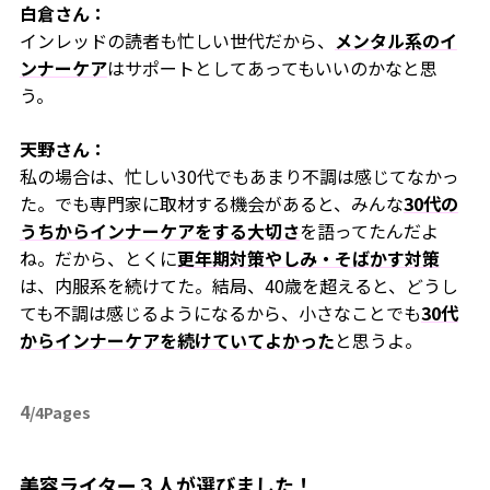
白倉さん：
インレッドの読者も忙しい世代だから、
メンタル系のイ
ンナーケア
はサポートとしてあってもいいのかなと思
う。
天野さん：
私の場合は、忙しい30代でもあまり不調は感じてなかっ
た。でも専門家に取材する機会があると、みんな
30
代の
うちからインナーケアをする大切さ
を語ってたんだよ
ね。だから、とくに
更年期対策やしみ・そばかす対策
は、内服系を続けてた。結局、40歳を超えると、どうし
ても不調は感じるようになるから、小さなことでも
30
代
からインナーケアを続けていてよかった
と思うよ。
4
/4Pages
美容ライター３人が選びました！