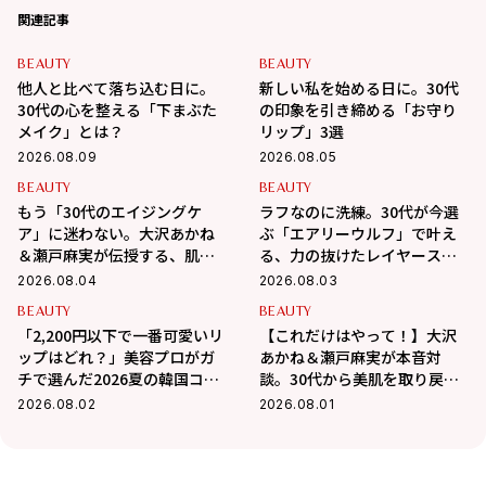
関連記事
BEAUTY
BEAUTY
他人と比べて落ち込む日に。
新しい私を始める日に。30代
30代の心を整える「下まぶた
の印象を引き締める「お守り
メイク」とは？
リップ」3選
2026.08.09
2026.08.05
BEAUTY
BEAUTY
もう「30代のエイジングケ
ラフなのに洗練。30代が今選
ア」に迷わない。大沢あかね
ぶ「エアリーウルフ」で叶え
＆瀬戸麻実が伝授する、肌が
る、力の抜けたレイヤースタ
変わるポジティブ美肌習慣
イル
2026.08.04
2026.08.03
BEAUTY
BEAUTY
「2,200円以下で一番可愛いリ
【これだけはやって！】大沢
ップはどれ？」美容プロがガ
あかね＆瀬戸麻実が本音対
チで選んだ2026夏の韓国コス
談。30代から美肌を取り戻す
メ3選
スキンケアの正解
2026.08.02
2026.08.01