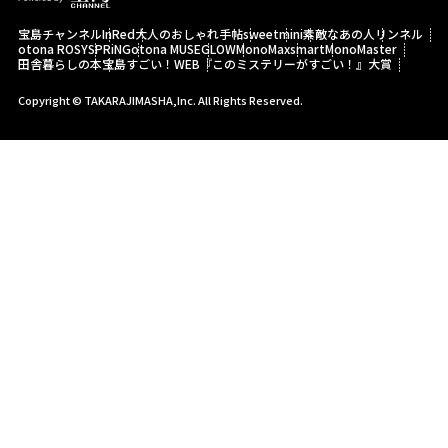
宝島チャンネル
InRed
大人のおしゃれ手帖
sweet
mini
素敵なあの人
リンネル
otona ROSY
SPRiNG
otona MUSE
GLOW
MonoMax
smart
MonoMaster
田舎暮らしの本
宝島すごい！WEB
『このミステリーがすごい！』大賞
Copyright © TAKARAJIMASHA,Inc. All Rights Reserved.