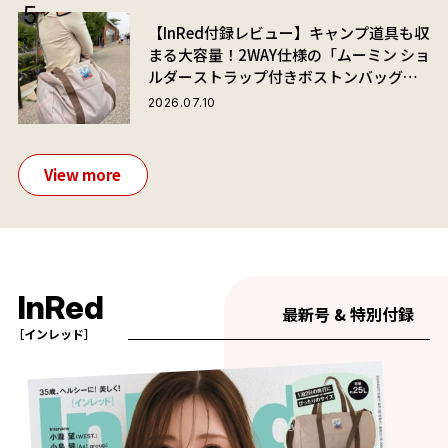
【InRed付録レビュー】キャンプ道具も収
まる大容量！2WAY仕様の「ムーミン ショ
ルダーストラップ付きボストンバッグ」
が夏旅におすすめな理由
2026.07.10
View more
InRed
最新号 & 特別付録
［インレッド］