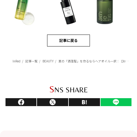
記事に戻る
InRed
記事一覧
BEAUTY
夏の「洒落髪」を作るならヘアオイル一択：【おすすめ3選】アヴェダ、&be、アスレティア
S
NS SHARE