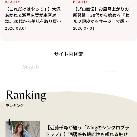
BEAUTY
BEAUTY
【これだけはやって！】大沢
【プロ直伝】お風呂上がりの
あかね＆瀬戸麻実が本音対
新習慣！30代から始める「セ
談。30代から美肌を取り戻す
ルフ頭皮マッサージ」で顔ま
スキンケアの正解
わりスッキリ、たるみ・抜け
2026.08.01
2026.07.31
毛を徹底ケア
サイト内検索
Ranking
ランキング
【近藤千尋が纏う「Wingのシンクロブラ
トップ」】洒落感も機能性も頼れる魅せ