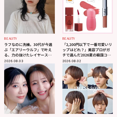
BEAUTY
BEAUTY
ラフなのに洗練。30代が今選
「2,200円以下で一番可愛いリ
ぶ「エアリーウルフ」で叶え
ップはどれ？」美容プロがガ
る、力の抜けたレイヤースタ
チで選んだ2026夏の韓国コス
イル
メ3選
2026.08.03
2026.08.02