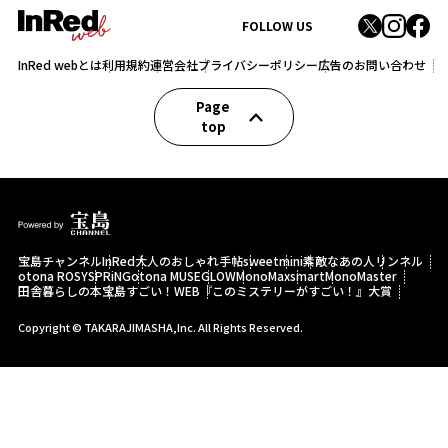
FOLLOW US
InRed webとは
利用規約
運営会社
プライバシーポリシー
広告のお問い合わせ
Page
top
宝島チャンネル
InRed
大人のおしゃれ手帖
sweet
mini
素敵なあの人
リンネル
otona ROSY
SPRiNG
otona MUSE
GLOW
MonoMax
smart
MonoMaster
田舎暮らしの本
宝島すごい！WEB
『このミステリーがすごい！』大賞
Copyright © TAKARAJIMASHA,Inc. All Rights Reserved.