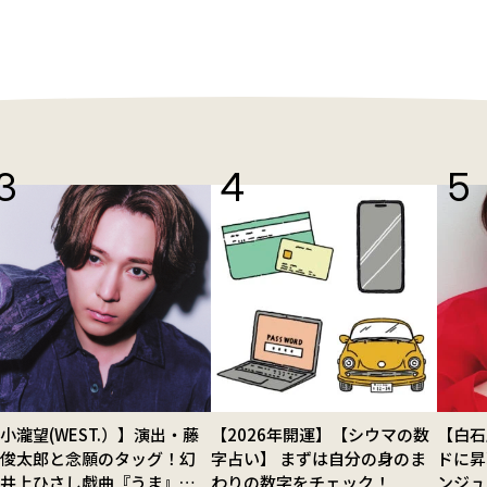
小瀧望(WEST.）】演出・藤
【2026年開運】【シウマの数
【白石
田俊太郎と念願のタッグ！幻
字占い】 まずは自分の身のま
ドに昇
の井上ひさし戯曲『うま』で
わりの数字をチェック！
ンジュ