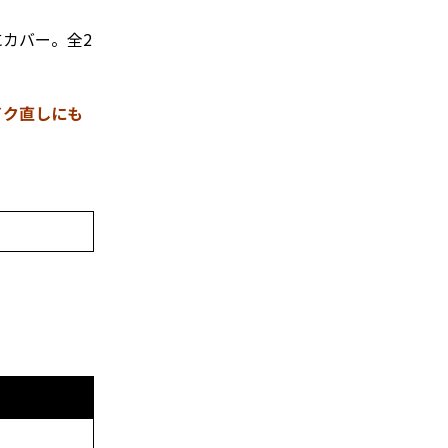
にカバー。
全2
イク直しにも