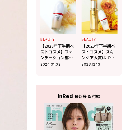
乾燥せずしっと
も色ムラも整え、
り。ツヤと透明感
まるで調子のいい
が爆誕！
素肌に！
BEAUTY
BEAUTY
【2023年下半期ベ
【2023年下半期ベ
ストコスメ】ファ
ストコスメ】スキ
ンデーション部門1
ンケア大賞は『ク
位は
レポ』のハリ美容
2024.01.02
2023.12.13
『SHISEIDO』！美
液！ メイクアップ
容液のようなスキ
大賞は
ンケア効果！
『SHISEIDO』の美
容液ファンデ！
InRed
最新号 & 付録