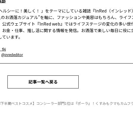
集部
、ヘルシーに！美しく！ 」をテーマにしている雑誌『InRed（インレッ
大人のお洒落カジュアル”を軸に、ファッションや美容はもちろん、ライフ
。公式ウェブサイト『InRed web』ではライフステージの変化の多い世
、お金・仕事、推し活に関する情報を発信。お洒落で楽しい毎日に役に
しています。
_tkj
：
@inrededitor
記事一覧へ戻る
3年下半期ベストコスメ】コンシーラー部門1位は『ポーラ』！くすみもクマもカムフラ。