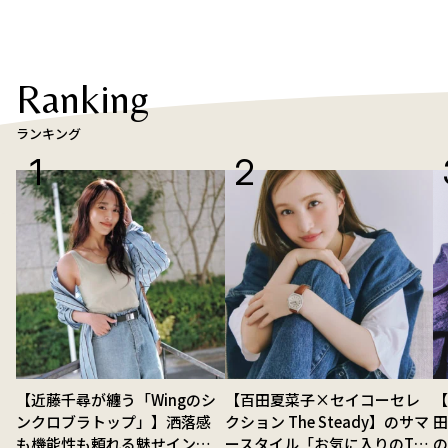
Ranking
ランキング
【近藤千尋が纏う「Wingのシ
【百田夏菜子×セイコーセレ
【
ンクロブラトップ」】洒落感
クション The Steady】のサマ
も機能性も頼れる魅せインナ
ースタイル「お気に入りのTシ