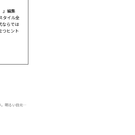
ド）』編集
スタイル全
代ならでは
立つヒント
明るい目元に！