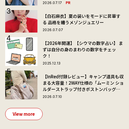
PR
2026.07.17
【白石麻衣】夏の装いをモードに昇華す
る 品格を纏うメゾンジュエリー
2026.07.07
【2026年開運】【シウマの数字占い】 ま
ずは自分の身のまわりの数字をチェッ
ク！
2025.12.13
【InRed付録レビュー】キャンプ道具も収
まる大容量！2WAY仕様の「ムーミン ショ
ルダーストラップ付きボストンバッグ」
が夏旅におすすめな理由
2026.07.10
View more