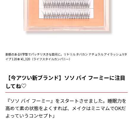
束感のあるV字型でパッチリ大きな目元に。リトリル タバカン ナチュラル アイラッシュ Vタ
イプ 120本 ¥1,320（ライフスタイルカンパニー）
【今アツい新ブランド】ソソ バイ フーミーに注目
してね♡
『ソソ バイ フーミー』をスタートさせました。睡眠力を
高めて素の状態をよくすれば、メイクはミニマムでOKだ
よっていうコンセプト」