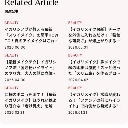
Related Article
関連記事
BEAUTY
BEAUTY
イガリシノブが教える最新
【イガリメイク最新】チーク
「スワイメイク」の簡単HOW
を外側に入れるだけ！「強気
TO！夏のアイメイクはこれで
な可愛さ」が爆上がりする新
決まり！
テクニック
2026.06.30
2026.05.31
BEAUTY
BEAUTY
【最新メイクテク】イガリシ
【イガリメイク】鼻メイクで
ノブ流「置き粉ハイライト」
顔の印象は激変！スッと通っ
のやり方。大人の顔に立体感
た「スリム鼻」を作るプロの
を与える、発光肌作りの全工
神業
2026.04.30
2026.04.05
程
BEAUTY
BEAUTY
口横のポニョを消す！【最新
【イガリメイク】常識が変わ
イガリメイク】ほうれい線よ
る！「ファンデの前にハイラ
り厄介な「老け見え」を解消
イト」で内側から発光する“異
する全手順
次元ツヤ肌”の作り方
2026.02.21
2026.01.21