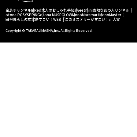
宝島チャンネル
InRed
大人のおしゃれ手帖
sweet
mini
素敵なあの人
リンネル
otona ROSY
SPRiNG
otona MUSE
GLOW
MonoMax
smart
MonoMaster
田舎暮らしの本
宝島すごい！WEB
『このミステリーがすごい！』大賞
Copyright © TAKARAJIMASHA,Inc. All Rights Reserved.