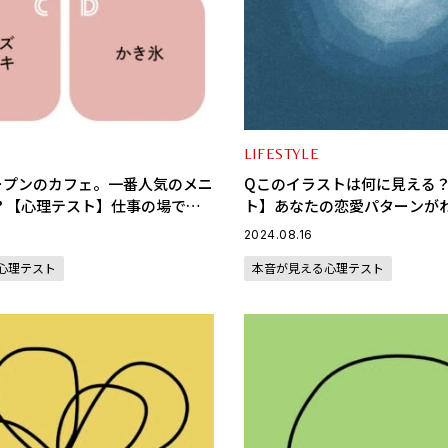
LIFESTYLE
ープンのカフェ。一番人気のメニ
Qこのイラストは何に見える
？【心理テスト】仕事の場であ
ト】あなたの恋愛パターンが
立ててくれる人物がわかる
2024.08.16
心理テスト
本音が見える心理テスト