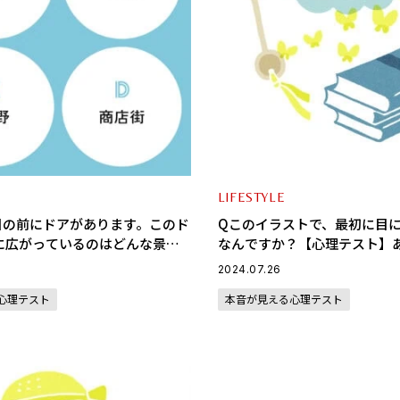
LIFESTYLE
目の前にドアがあります。このド
Qこのイラストで、最初に目
に広がっているのはどんな景
なんですか？【心理テスト】
テスト】あなたを活かせる仕事
タイプは？
2024.07.26
ョンは？
心理テスト
本音が見える心理テスト