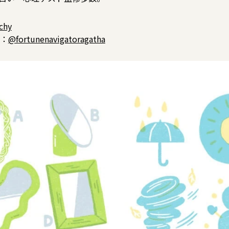
chy
m：
@fortunenavigatoragatha