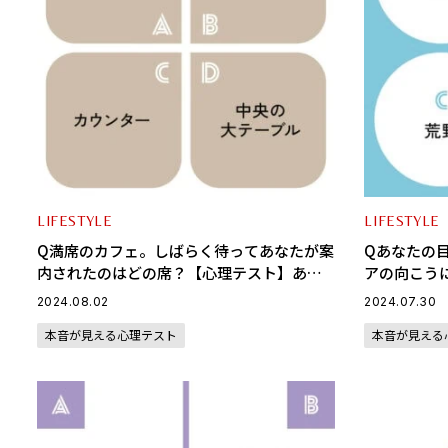
LIFESTYLE
LIFESTYLE
Q満席のカフェ。しばらく待ってあなたが案
Qあなたの
内されたのはどの席？【心理テスト】あな
アの向こう
たの恋をはばんでいるものは？
色？【心理
2024.08.02
2024.07.30
上のポジシ
本音が見える心理テスト
本音が見える