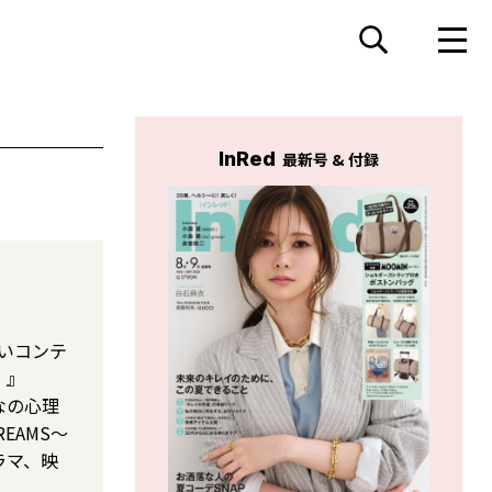
InRed
最新号 & 付録
占いコンテ
！』
なの心理
EAMS〜
ラマ、映