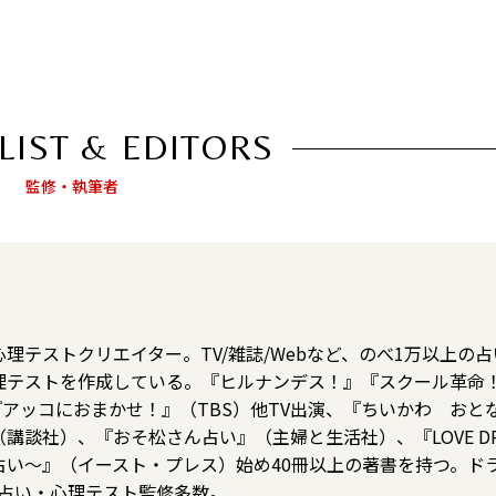
LIST & EDITORS
監修・執筆者
理テストクリエイター。TV/雑誌/Webなど、のべ1万以上の
理テストを作成している。『ヒルナンデス！』『スクール革命
、『アッコにおまかせ！』（TBS）他TV出演、『ちいかわ おと
講談社）、『おそ松さん占い』（主婦と生活社）、『LOVE DR
占い〜』（イースト・プレス）始め40冊以上の著書を持つ。ド
の占い・心理テスト監修多数。