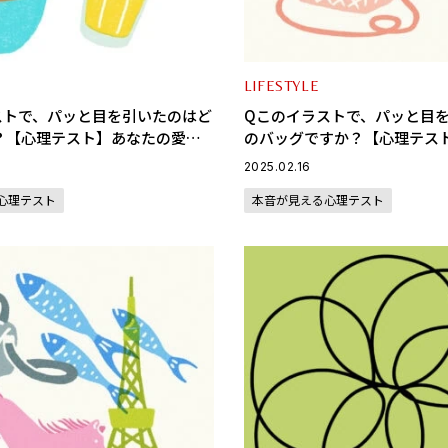
LIFESTYLE
ストで、パッと目を引いたのはど
Qこのイラストで、パッと目
？【心理テスト】あなたの愛さ
のバッグですか？【心理テス
イプがわかる
幸せを呼び込むラッキーパー
2025.02.16
心理テスト
本音が見える心理テスト