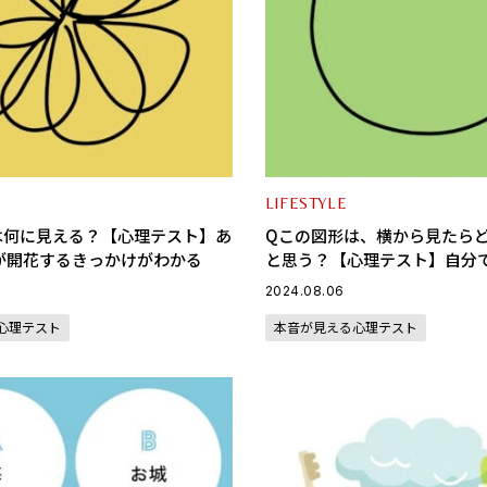
LIFESTYLE
は何に見える？【心理テスト】あ
Qこの図形は、横から見たら
が開花するきっかけがわかる
と思う？【心理テスト】自分
い隠れたチャームポイントが
2024.08.06
心理テスト
本音が見える心理テスト