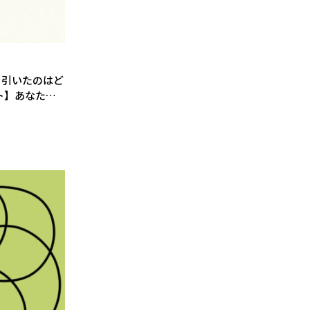
を引いたのはど
ト】あなたに
ソンがわかる