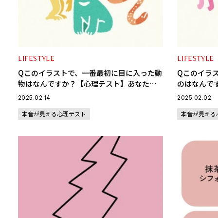
LIFESTYLE
LIFESTYLE
Qこのイラストで、一番最初に目に入った動
Qこのイラ
物はなんですか？【心理テスト】あなたの
のはなんで
チームの中でのポジションがわかる
人生で大切
2025.02.14
2025.02.02
本音が見える心理テスト
本音が見える