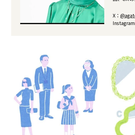
X：
@agat
Instagra