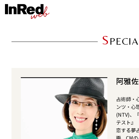
S
PECIA
阿雅佐
占術師・心
ンツ・心
(NTV)
テスト』（
恋する夢
画、CM