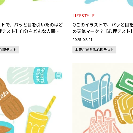
LIFESTYLE
ストで、パッと目を引いたのはど
Qこのイラストで、パッと目
理テスト】自分をどんな人間だ
の天気マーク？【心理テスト
るかがわかる
運アクションがわかる
2025.02.21
心理テスト
本音が見える心理テスト