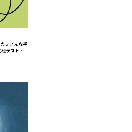
ったいどんな手
心理テスト】
る