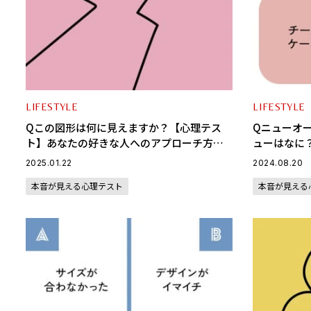
LIFESTYLE
LIFESTYLE
Qこの図形は何に見えますか？【心理テス
Qニューオ
ト】あなたの好きな人へのアプローチ方法
ューはなに
がわかる
なたを引き
2025.01.22
2024.08.20
本音が見える心理テスト
本音が見える