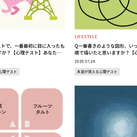
LIFESTYLE
ストで、一番最初に目に入ったも
Q一筆書きのような図形、い
すか？【心理テスト】あなたが
順で描いたと思いますか？【
にしているものがわかる
あなたのピンチ脱出法がわか
2025.01.24
心理テスト
本音が見える心理テスト