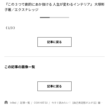
ヴァ
『この３つで劇的にあか抜ける 人生が変わるインテリア』 大塚彬
『
子著／エクスナレッジ
文
《
1
/
3
》
記事に戻る
この記事の画像一覧
記事に戻る
InRed
記事一覧
OSHI-KATSU
今すぐ読みたい！【自己肯定感が上がる】編集部厳選の新刊3選で、明日からあなたも前向きに