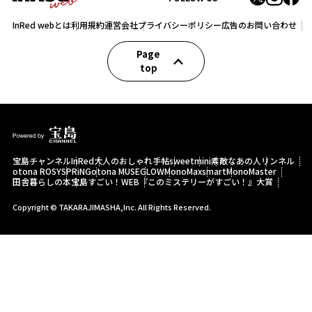
InRed webとは
利用規約
運営会社
プライバシーポリシー
広告のお問い合わせ
Page
top
宝島チャンネル
InRed
大人のおしゃれ手帖
sweet
mini
素敵なあの人
リンネル
otona ROSY
SPRiNG
otona MUSE
GLOW
MonoMax
smart
MonoMaster
田舎暮らしの本
宝島すごい！WEB
『このミステリーがすごい！』大賞
Copyright © TAKARAJIMASHA,Inc. All Rights Reserved.