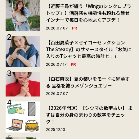
【近藤千尋が纏う「Wingのシンクロブラ
トップ」】洒落感も機能性も頼れる魅せ
インナーで毎日を心地よくアプデ！
PR
2026.07.07
【百田夏菜子×セイコーセレクション
The Steady】のサマースタイル「お気に
入りのTシャツと最高の時計と。」
PR
2026.07.17
【白石麻衣】夏の装いをモードに昇華す
る 品格を纏うメゾンジュエリー
2026.07.07
【2026年開運】【シウマの数字占い】 ま
ずは自分の身のまわりの数字をチェッ
ク！
2025.12.13