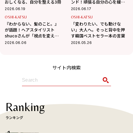
おしくなる、自分を整える3冊
ンド！頑張る自分の心を緩め
てくれる2冊の本
2026.06.19
2026.06.17
OSHI-KATSU
OSHI-KATSU
『わからない、髪のこと。』
「変わりたい、でも動けな
が話題！ヘアスタイリスト
い」大人へ。そっと背中を押
shucoさんが「視点を変えて
す韓国ベストセラー本の言葉
くれた」と話す本
2026.06.06
2026.05.26
サイト内検索
Ranking
ランキング