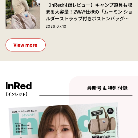
【InRed付録レビュー】キャンプ道具も収
まる大容量！2WAY仕様の「ムーミン ショ
ルダーストラップ付きボストンバッグ」
が夏旅におすすめな理由
2026.07.10
View more
InRed
最新号 & 特別付録
［インレッド］