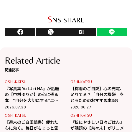
S
NS SHARE
Related Article
関連記事
OSHI-KATSU
OSHI-KATSU
『写真集 Yu LU ri NA』が話題
【梅雨のご自愛】心の充電、
の【中村ゆりか】の心に残る
足りてる？「自分の機嫌」を
本。“自分を大切にする”二冊
とるためのおすすめ本3選
を紹介【コラム】
2026.07.30
2026.06.27
OSHI-KATSU
OSHI-KATSU
【週末のご自愛読書】疲れた
『私にやさしい日々ごはん』
心に効く。毎日がちょっと愛
が話題の【奈々未】がリコメ