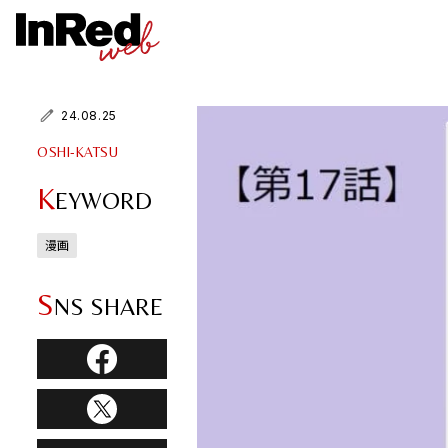
24.08.25
OSHI-KATSU
K
EYWORD
漫画
S
NS SHARE