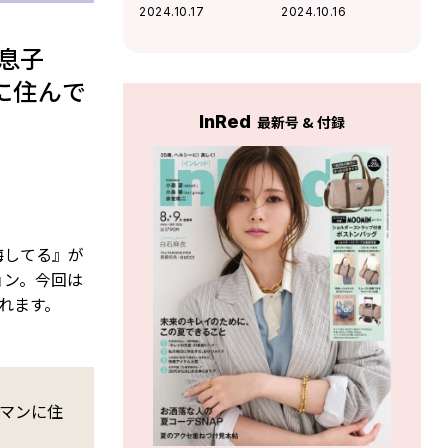
地悪な提案はさら
ないの？」『夫が
2024.10.17
2024.10.16
にエスカレート
いても誰かを好き
「次は…キスして
になっていいです
息子
みる？」『夫がい
か？アヤの選択』
に住んで
ても誰かを好きに
なっていいです
InRed
最新号 & 付録
か？アヤの選択』
悔してる』が
ョン。今回は
れます。
マンに住