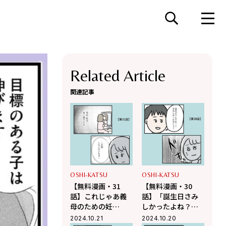
Related Article
関連記事
OSHI-KATSU
OSHI-KATSU
【無料漫画・31
【無料漫画・30
話】これじゃあ義
話】「誕生日さみ
母のための妊
しかったよね？」
活……。夫に抱か
夫の言葉にドキッ
2024.10.21
2024.10.20