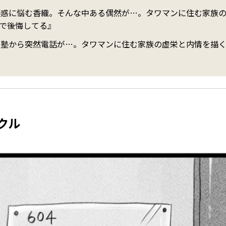
疑惑に悩む香織。そんな中ある偶然が…。タワマンに住む家族
で後悔してる』
う塾から突然電話が…。タワマンに住む家族の虚栄と内情を描
クル