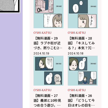
れるのに義母が頭
『夫がいても誰か
から離れない『夫
を好きになってい
がいても誰かを好
いですか？アヤの
きになっていいで
選択』
すか？アヤの選
択』
OSHI-KATSU
OSHI-KATSU
【無料漫画・29
【無料漫画・28
話】ラブホ街が近
話】「キスしてみ
づき、黙りこむ2
る？」本気？冗
人。沈黙を破る義
談？夜景を前にふ
2024.10.19
2024.10.18
弟の言葉をつい深
ざける義弟『夫が
読みしてしまうア
いても誰かを好き
ヤは『夫がいても
になっていいです
誰かを好きになっ
か？アヤの選択』
ていいですか？ア
ヤの選択』
OSHI-KATSU
OSHI-KATSU
【無料漫画・27
【無料漫画・26
話】義弟と10秒見
話】「どうして今
つめ合う遊び。意
日はオレの目を見