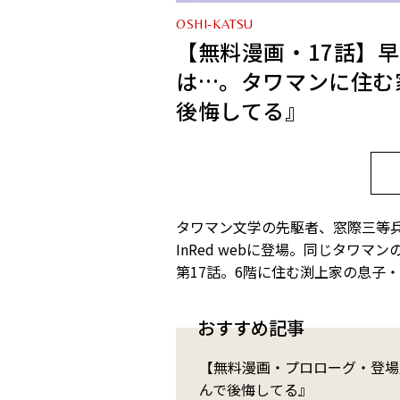
OSHI-KATSU
【無料漫画・17話】早
は…。タワマンに住む
後悔してる』
タワマン文学の先駆者、窓際三等
InRed webに登場。同じタワ
第17話。6階に住む渕上家の息子
おすすめ記事
【無料漫画・プロローグ・登場
んで後悔してる』