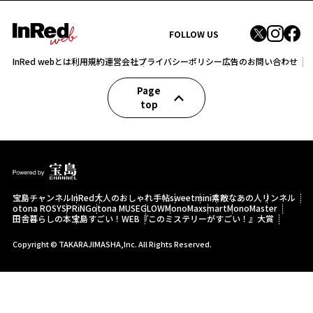
FOLLOW US
InRed webとは
利用規約
運営会社
プライバシーポリシー
広告のお問い合わせ
Page
top
宝島チャンネル
InRed
大人のおしゃれ手帖
sweet
mini
素敵なあの人
リンネル
otona ROSY
SPRiNG
otona MUSE
GLOW
MonoMax
smart
MonoMaster
田舎暮らしの本
宝島すごい！WEB
『このミステリーがすごい！』大賞
Copyright © TAKARAJIMASHA,Inc. All Rights Reserved.