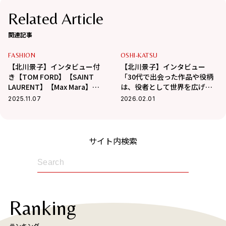
Related Article
関連記事
FASHION
OSHI-KATSU
【北川景子】インタビュー付
【北川景子】インタビュー
き【TOM FORD】【SAINT
「30代で出会った作品や役柄
LAURENT】【Max Mara】ド
は、役者として世界を広げて
ラマティックなアウターに魅
もらえたし、どれも刺激的な
2025.11.07
2026.02.01
せられて
ものばかり」」
サイト内検索
Ranking
ランキング