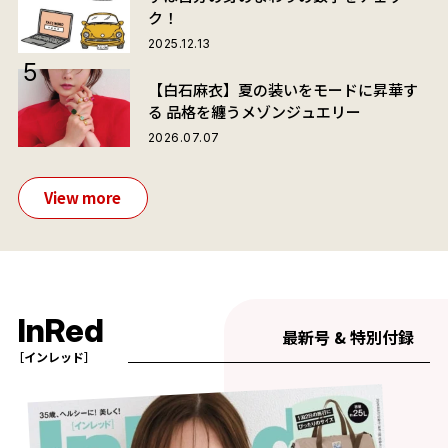
ク！
2025.12.13
【白石麻衣】夏の装いをモードに昇華す
る 品格を纏うメゾンジュエリー
2026.07.07
View more
InRed
最新号 & 特別付録
［インレッド］