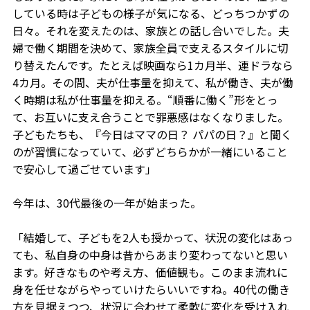
している時は子どもの様子が気になる、どっちつかずの
日々。それを変えたのは、家族との話し合いでした。夫
婦で働く期間を決めて、家族全員で支えるスタイルに切
り替えたんです。たとえば映画なら1カ月半、連ドラなら
4カ月。その間、夫が仕事量を抑えて、私が働き、夫が働
く時期は私が仕事量を抑える。“順番に働く”形をとっ
て、お互いに支え合うことで罪悪感はなくなりました。
子どもたちも、『今日はママの日？ パパの日？』と聞く
のが習慣になっていて、必ずどちらかが一緒にいること
で安心して過ごせています」
今年は、30代最後の一年が始まった。
「結婚して、子どもを2人も授かって、状況の変化はあっ
ても、私自身の中身は昔からあまり変わってないと思い
ます。好きなものや考え方、価値観も。このまま流れに
身を任せながらやっていけたらいいですね。40代の働き
方を見据えつつ、状況に合わせて柔軟に変化を受け入れ