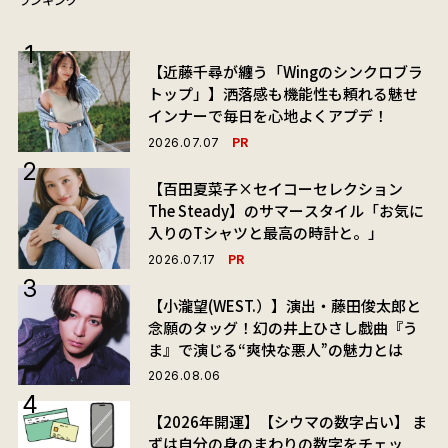
【近藤千尋が纏う「Wingのシンクロブラ
トップ」】洒落感も機能性も頼れる魅せ
インナーで毎日を心地よくアプデ！
PR
2026.07.07
【百田夏菜子×セイコーセレクション
The Steady】のサマースタイル「お気に
入りのTシャツと最高の時計と。」
PR
2026.07.17
【小瀧望(WEST.）】演出・藤田俊太郎と
念願のタッグ！幻の井上ひさし戯曲『う
ま』で演じる“爽快な悪人”の魅力とは
2026.08.06
【2026年開運】【シウマの数字占い】 ま
ずは自分の身のまわりの数字をチェッ