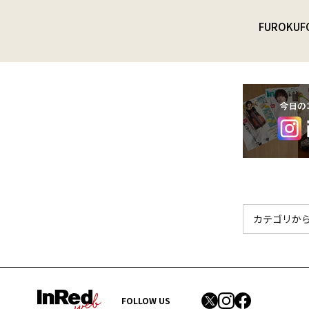
FUROKU
F
FOLLOW US