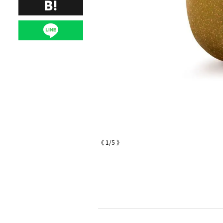
《
1
/
5
》