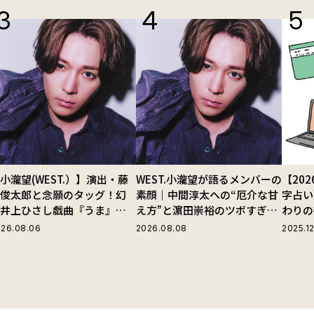
小瀧望(WEST.）】演出・藤
WEST.小瀧望が語るメンバーの
【20
田俊太郎と念願のタッグ！幻
素顔｜中間淳太への“厄介な甘
字占い
の井上ひさし戯曲『うま』で
え方”と濵田崇裕のツボすぎる
わりの
じる“爽快な悪人”の魅力と
言動
26.08.06
2026.08.08
2025.12
は