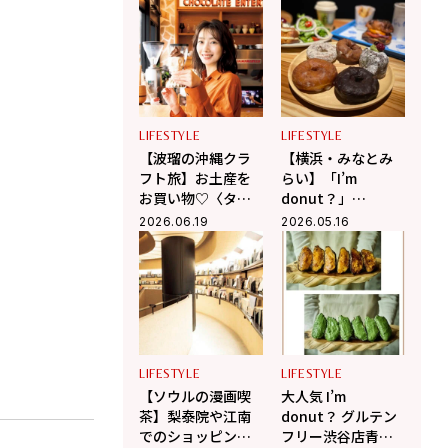
タイパ最強の名品
すごい栄養素教え
レポ
ます！
LIFESTYLE
LIFESTYLE
【波瑠の沖縄クラ
【横浜・みなとみ
フト旅】お土産を
らい】「I’m
お買い物♡〈タイ
donut？」
ムレスチョコレー
「dacō」「Neo
2026.06.19
2026.05.16
ト〉の好奇心を刺
Nice Burger」が同
激するチョコに夢
時オープン！限定
中！
商品を全部見せ
♡【取材レポ】
LIFESTYLE
LIFESTYLE
【ソウルの漫画喫
大人気 I’m
茶】梨泰院や江南
donut？ グルテン
でのショッピング
フリー渋谷店青山