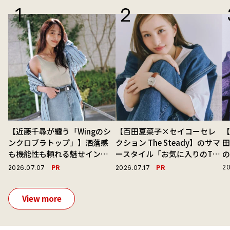
【近藤千尋が纏う「Wingのシ
【百田夏菜子×セイコーセレ
【
ンクロブラトップ」】洒落感
クション The Steady】のサマ
も機能性も頼れる魅せインナ
ースタイル「お気に入りのTシ
ーで毎日を心地よくアプデ！
ャツと最高の時計と。」
演
PR
PR
20
2026.07.07
2026.07.17
View more