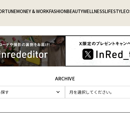
ORTUNE
MONEY & WORK
FASHION
BEAUTY
WELLNESS
LIFESTYLE
O
ARCHIVE