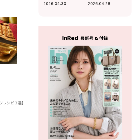
巡りの休憩に
通り限定♡【マル
2026.04.30
2026.04.28
〈GRAPHIC〉が最
ゲリーニ】に新作2
適！
種が仲間入り！
【取材レポ】
InRed
最新号 & 付録
ツレシピ３選】