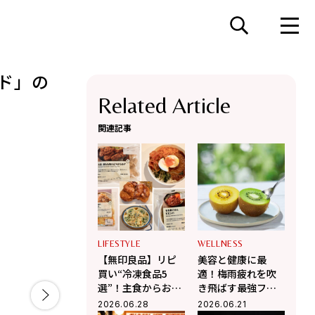
ド」の
Related Article
関連記事
LIFESTYLE
WELLNESS
【無印良品】リピ
美容と健康に最
買い“冷凍食品5
適！梅雨疲れを吹
選”！主食からおか
き飛ばす最強フル
ずまでカバーする
ーツ【キウイ】の
2026.06.28
2026.06.21