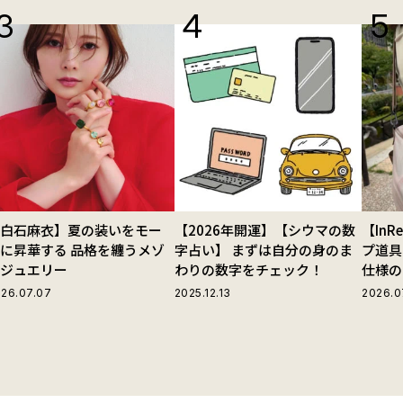
【白石麻衣】夏の装いをモー
【2026年開運】【シウマの数
【In
に昇華する 品格を纏うメゾ
字占い】 まずは自分の身のま
プ道具
ンジュエリー
わりの数字をチェック！
仕様の
ストラ
26.07.07
2025.12.13
2026.0
グ」が