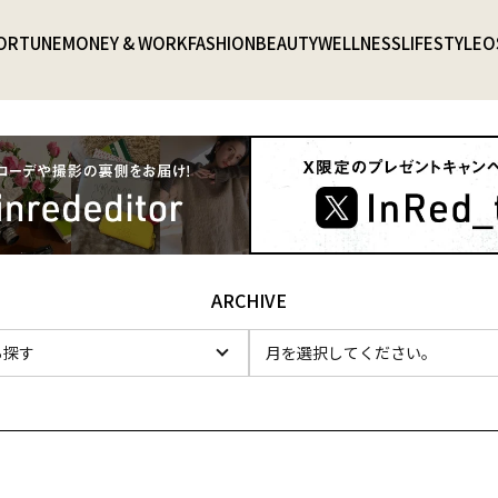
ORTUNE
MONEY & WORK
FASHION
BEAUTY
WELLNESS
LIFESTYLE
O
ARCHIVE