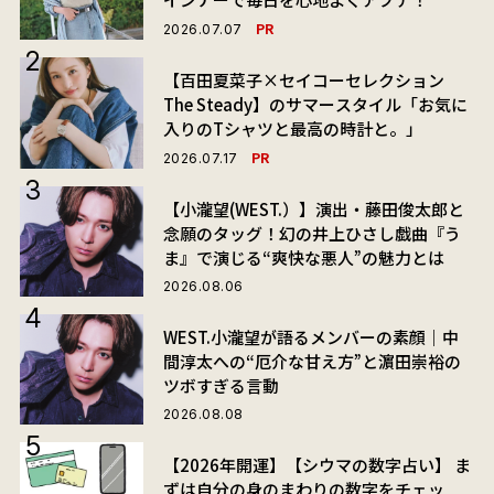
PR
2026.07.07
【百田夏菜子×セイコーセレクション
The Steady】のサマースタイル「お気に
入りのTシャツと最高の時計と。」
PR
2026.07.17
【小瀧望(WEST.）】演出・藤田俊太郎と
念願のタッグ！幻の井上ひさし戯曲『う
ま』で演じる“爽快な悪人”の魅力とは
2026.08.06
WEST.小瀧望が語るメンバーの素顔｜中
間淳太への“厄介な甘え方”と濵田崇裕の
ツボすぎる言動
2026.08.08
【2026年開運】【シウマの数字占い】 ま
ずは自分の身のまわりの数字をチェッ