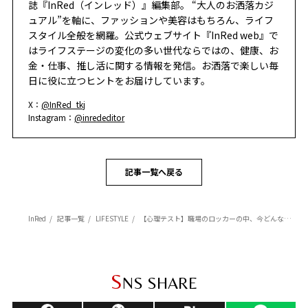
誌『InRed（インレッド）』編集部。 “大人のお洒落カジ
ュアル”を軸に、ファッションや美容はもちろん、ライフ
スタイル全般を網羅。公式ウェブサイト『InRed web』で
はライフステージの変化の多い世代ならではの、健康、お
金・仕事、推し活に関する情報を発信。お洒落で楽しい毎
日に役に立つヒントをお届けしています。
X：
@InRed_tkj
Instagram：
@inrededitor
記事一覧へ戻る
InRed
記事一覧
LIFESTYLE
【心理テスト】職場のロッカーの中、今どんな状態になっていますか？ あなたが「どんな才能を持っているか」がわかる！
S
NS SHARE