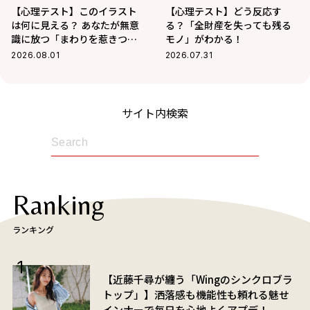
【心理テスト】このイラスト
【心理テスト】どう反応す
は何に見える？ あなたが無意
る？「全財産を失っても残る
識に放つ「まわりを惹きつけ
モノ」がわかる！
る魅力」がわかる！
2026.08.01
2026.07.31
サイト内検索
Ranking
ランキング
【近藤千尋が纏う「Wingのシンクロブラ
トップ」】洒落感も機能性も頼れる魅せ
インナーで毎日を心地よくアプデ！