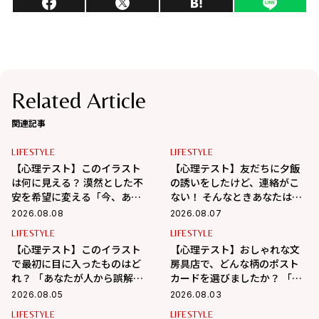
Related Article
関連記事
LIFESTYLE
LIFESTYLE
【心理テスト】このイラスト
【心理テスト】友だちに夕飯
は何に見える？ 漠然とした不
の誘いをしたけど、連絡がこ
安を希望に変える「今、あな
ない！ そんなときあなたはど
たが本当に向かうべき道」が
うする？ 「あなたの精神年
2026.08.08
2026.08.07
わかる！
齢」がわかる！
LIFESTYLE
LIFESTYLE
【心理テスト】このイラスト
【心理テスト】おしゃれな文
で最初に目に入ったものはど
房具店で、どんな柄のポスト
れ？ 「あなたが人から誤解さ
カードを選びましたか？ 「あ
れやすいところ」がわかる！
なたが心の奥で大切にしてい
2026.08.05
2026.08.03
ること」がわかる！
LIFESTYLE
LIFESTYLE