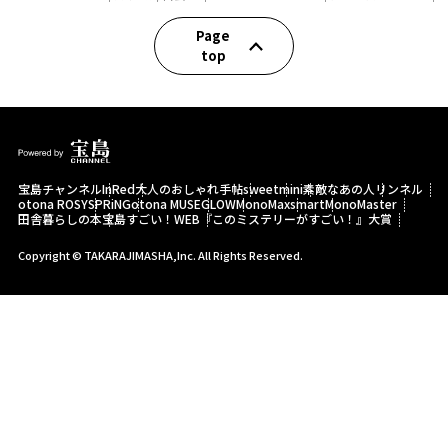
Page
top
宝島チャンネル
InRed
大人のおしゃれ手帖
sweet
mini
素敵なあの人
リンネル
otona ROSY
SPRiNG
otona MUSE
GLOW
MonoMax
smart
MonoMaster
田舎暮らしの本
宝島すごい！WEB
『このミステリーがすごい！』大賞
Copyright © TAKARAJIMASHA,Inc. All Rights Reserved.