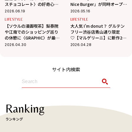
スチョコレート〉の好奇心を
Nice Burger」が同時オープ
刺激するチョコに夢中！
ン！限定商品を全部見せ
2026.06.19
2026.05.16
♡【取材レポ】
LIFESTYLE
LIFESTYLE
【ソウルの漫画喫茶】梨泰院
大人気 I’m donut？ グルテン
や江南でのショッピング巡り
フリー渋谷店青山通り限定
の休憩に〈GRAPHIC〉が最
♡【マルゲリーニ】に新作2種
適！
が仲間入り！【取材レポ】
2026.04.30
2026.04.28
サイト内検索
Ranking
ランキング