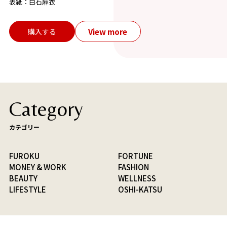
表紙：白石麻衣
View more
購入する
Category
カテゴリー
FUROKU
FORTUNE
MONEY & WORK
FASHION
BEAUTY
WELLNESS
LIFESTYLE
OSHI-KATSU