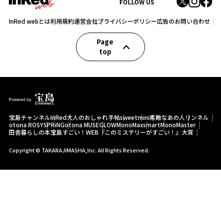
FOLLOW US
InRed webとは
利用規約
運営会社
プライバシーポリシー
広告のお問い合わせ
Page
top
宝島チャンネル
InRed
大人のおしゃれ手帖
sweet
mini
素敵なあの人
リンネル
otona ROSY
SPRiNG
otona MUSE
GLOW
MonoMax
smart
MonoMaster
田舎暮らしの本
宝島すごい！WEB
『このミステリーがすごい！』大賞
Copyright © TAKARAJIMASHA,Inc. All Rights Reserved.