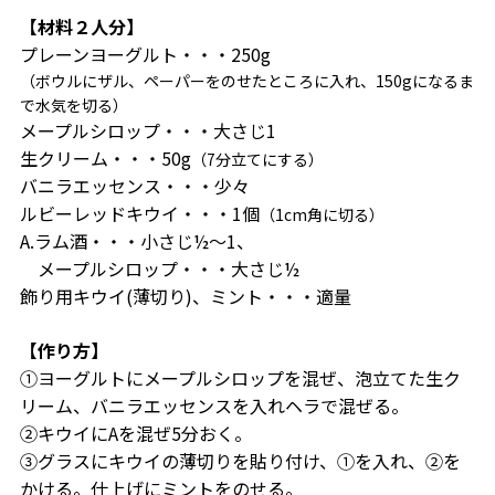
【材料２人分】
プレーンヨーグルト・・・250g
（ボウルにザル、ペーパーをのせたところに入れ、150gになるま
で水気を切る）
メープルシロップ・・・大さじ1
生クリーム・・・50g
（7分立てにする）
バニラエッセンス・・・少々
ルビーレッドキウイ・・・1個
（1cm角に切る）
A.ラム酒・・・小さじ½～1、
メープルシロップ・・・大さじ½
飾り用キウイ(薄切り)、ミント・・・適量
【作り方】
①ヨーグルトにメープルシロップを混ぜ、泡立てた生ク
リーム、バニラエッセンスを入れヘラで混ぜる。
②キウイにAを混ぜ5分おく。
③グラスにキウイの薄切りを貼り付け、①を入れ、②を
かける。仕上げにミントをのせる。