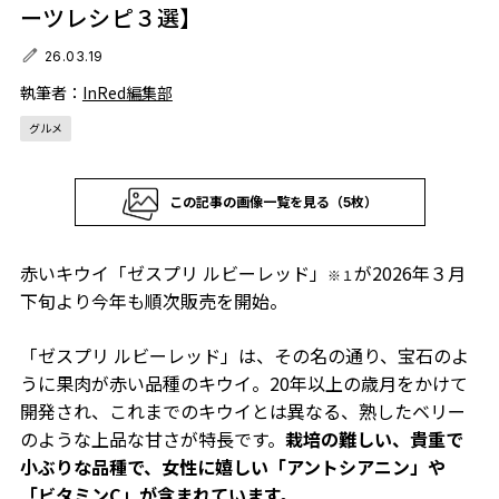
ーツレシピ３選】
26.03.19
執筆者：
InRed編集部
グルメ
この記事の画像一覧を見る（5枚）
赤いキウイ「ゼスプリ ルビーレッド」
が2026年３月
※１
下旬より今年も順次販売を開始。
「ゼスプリ ルビーレッド」は、その名の通り、宝石のよ
うに果肉が赤い品種のキウイ。20年以上の歳月をかけて
開発され、これまでのキウイとは異なる、熟したベリー
のような上品な甘さが特長です。
栽培の難しい、貴重で
小ぶりな品種で、女性に嬉しい「アントシアニン」や
「ビタミンC」が含まれています。