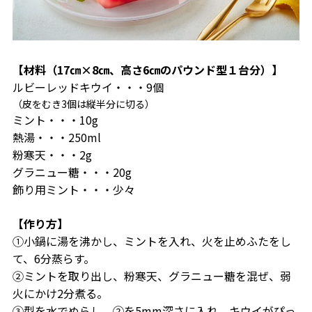
【材料（17㎝×8㎝、高さ6㎝のパウンド型１台分）】
ルビーレッドキウイ・・・9個
（皮をむき3個は縦半分に切る）
ミント・・・10g
熱湯・・・250ml
粉寒天・・・2g
グラニュー糖・・・20g
飾り用ミント・・・少々
【作り方】
①小鍋に湯を沸かし、ミントを入れ、火を止めふたをし
て、6分蒸らす。
②ミントを取り出し、粉寒天、グラニュー糖を混ぜ、弱
火にかけ2分煮る。
③型を水でぬらし、②を5mm深さに入れ、キウイがぴっ