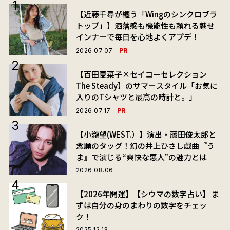
【近藤千尋が纏う「Wingのシンクロブラ
トップ」】洒落感も機能性も頼れる魅せ
インナーで毎日を心地よくアプデ！
PR
2026.07.07
【百田夏菜子×セイコーセレクション
The Steady】のサマースタイル「お気に
入りのTシャツと最高の時計と。」
PR
2026.07.17
【小瀧望(WEST.）】演出・藤田俊太郎と
念願のタッグ！幻の井上ひさし戯曲『う
ま』で演じる“爽快な悪人”の魅力とは
2026.08.06
【2026年開運】【シウマの数字占い】 ま
ずは自分の身のまわりの数字をチェッ
ク！
2025.12.13