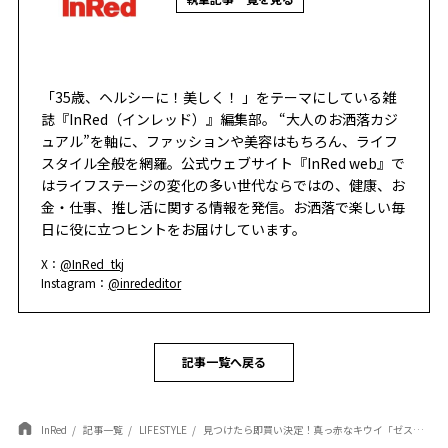
「35歳、ヘルシーに！美しく！ 」をテーマにしている雑
誌『InRed（インレッド）』編集部。 “大人のお洒落カジ
ュアル”を軸に、ファッションや美容はもちろん、ライフ
スタイル全般を網羅。公式ウェブサイト『InRed web』で
はライフステージの変化の多い世代ならではの、健康、お
金・仕事、推し活に関する情報を発信。お洒落で楽しい毎
日に役に立つヒントをお届けしています。
X：
@InRed_tkj
Instagram：
@inrededitor
記事一覧へ戻る
InRed
記事一覧
LIFESTYLE
見つけたら即買い決定！真っ赤なキウイ「ゼスプリ ルビーレッド」の魅力と簡単【スイーツレシピ３選】