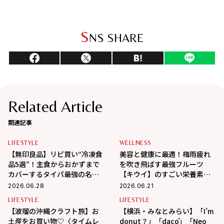
S
NS SHARE
Related Article
関連記事
LIFESTYLE
WELLNESS
【無印良品】リピ買い“冷凍食
美容と健康に最適！梅雨疲れ
品5選”！主食からおかずまで
を吹き飛ばす最強フルーツ
カバーするタイパ最強の名品
【キウイ】のすごい栄養素教
レポ
えます！
2026.06.28
2026.06.21
LIFESTYLE
LIFESTYLE
【波瑠の沖縄クラフト旅】お
【横浜・みなとみらい】「I’m
土産をお買い物♡〈タイムレ
donut？」「dacō」「Neo