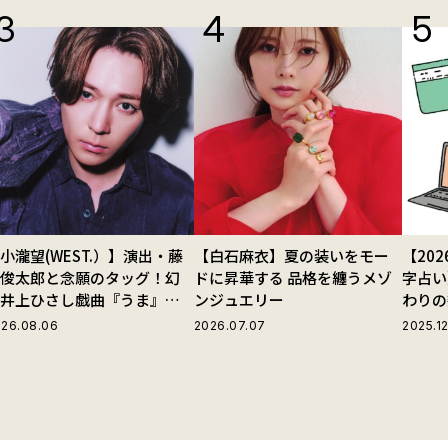
小瀧望(WEST.）】演出・藤
【白石麻衣】夏の装いをモー
【20
田俊太郎と念願のタッグ！幻
ドに昇華する 品格を纏うメゾ
字占い
の井上ひさし戯曲『うま』で
ンジュエリー
わりの
じる“爽快な悪人”の魅力と
26.08.06
2026.07.07
2025.12
は