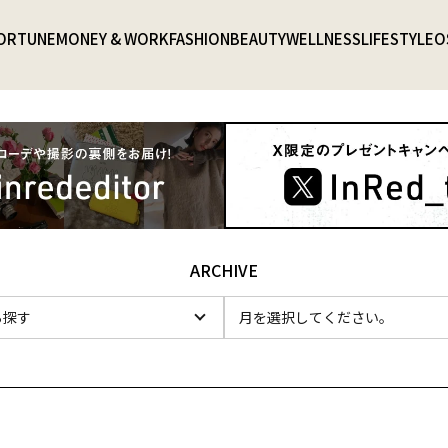
ORTUNE
MONEY & WORK
FASHION
BEAUTY
WELLNESS
LIFESTYLE
O
ARCHIVE