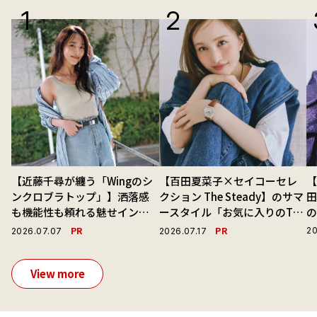
【近藤千尋が纏う「Wingのシ
【百田夏菜子×セイコーセレ
【
ンクロブラトップ」】洒落感
クション The Steady】のサマ
も機能性も頼れる魅せインナ
ースタイル「お気に入りのTシ
ーで毎日を心地よくアプデ！
ャツと最高の時計と。」
演
PR
PR
20
2026.07.07
2026.07.17
View more