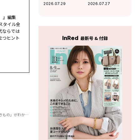
て疲れるあなたが
人？ 「将来なるか
2026.07.29
2026.07.27
見直すべき「人間
もしれない、イヤ
関係のディスタン
な自分の姿」がわ
ド）』編集
ス」がわかる！
かる！
スタイル全
代ならでは
InRed
立つヒント
最新号 & 付録
もの」がわかる！