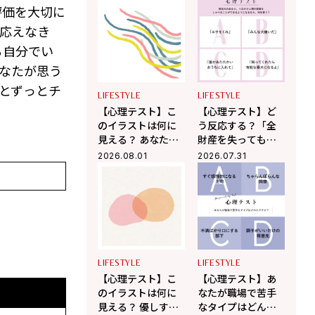
が人から誤解され
ましたか？ 「あな
評価を大切に
やすいところ」が
たが心の奥で大切
わかる！
にしていること」
応えなき
がわかる！
る自分でい
なたが思う
とずっとチ
LIFESTYLE
LIFESTYLE
【心理テスト】こ
【心理テスト】ど
のイラストは何に
う反応する？「全
見える？ あなたが
財産を失っても残
無意識に放つ「ま
るモノ」がわか
2026.08.01
2026.07.31
わりを惹きつける
る！
魅力」がわかる！
LIFESTYLE
LIFESTYLE
【心理テスト】こ
【心理テスト】あ
のイラストは何に
なたが職場で苦手
見える？ 優しすぎ
なタイプはどんな