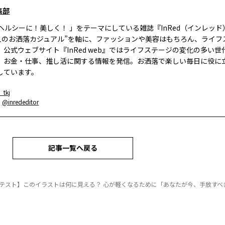
集部
、ヘルシーに！美しく！ 」をテーマにしている雑誌『InRed（インレッ
大人のお洒落カジュアル”を軸に、ファッションや美容はもちろん、ライフ
。公式ウェブサイト『InRed web』ではライフステージの変化の多い世
、お金・仕事、推し活に関する情報を発信。お洒落で楽しい毎日に役に
しています。
_tkj
：
@inrededitor
記事一覧へ戻る
テスト】このイラストは何に見える？ 心が軽くなるために「あなたが今、手放すべき