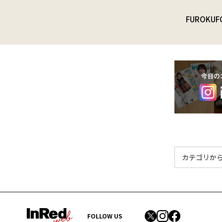
FUROKU
F
FOLLOW US