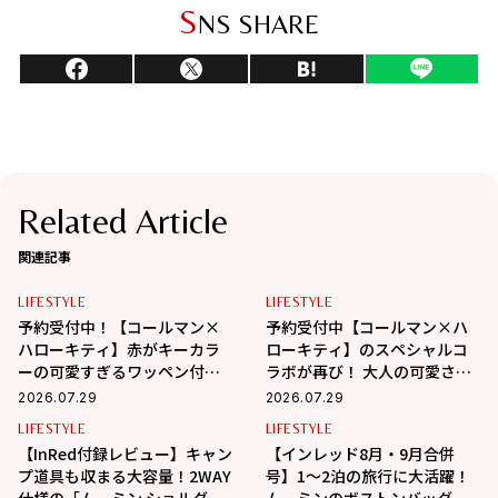
S
NS SHARE
Related Article
関連記事
LIFESTYLE
LIFESTYLE
予約受付中！【コールマン×
予約受付中【コールマン×ハ
ハローキティ】赤がキーカラ
ローキティ】のスペシャルコ
ーの可愛すぎるワッペン付き
ラボが再び！ 大人の可愛さが
ポーチ♡
つまった大容量エコバッグが
2026.07.29
2026.07.29
登場
LIFESTYLE
LIFESTYLE
【InRed付録レビュー】キャン
【インレッド8月・9月合併
プ道具も収まる大容量！2WAY
号】1〜2泊の旅行に大活躍！
仕様の「ムーミン ショルダー
ムーミンのボストンバッグ付