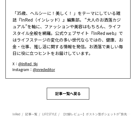
「35歳、ヘルシーに！美しく！ 」をテーマにしている雑
誌『InRed（インレッド）』編集部。 “大人のお洒落カジ
ュアル”を軸に、ファッションや美容はもちろん、ライフ
スタイル全般を網羅。公式ウェブサイト『InRed web』で
はライフステージの変化の多い世代ならではの、健康、お
金・仕事、推し活に関する情報を発信。お洒落で楽しい毎
日に役に立つヒントをお届けしています。
X：
@InRed_tkj
Instagram：
@inrededitor
記事一覧へ戻る
InRed
記事一覧
LIFESTYLE
【付録レビュー】ボストン型ポシェットが"旅先で大活躍"した理由！インレッド12月号増刊・コールマン×ハローキティ付録