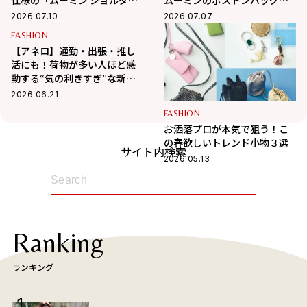
ストラップ付きボストンバッ
録
2026.07.10
2026.07.07
グ」が夏旅におすすめな理由
FASHION
【アネロ】通勤・出張・推し
活にも！荷物が多い人ほど感
動する“気の利きすぎ”な新作
大容量バッグが凄すぎる
2026.06.21
FASHION
お洒落プロが本気で狙う！こ
の春欲しいトレンド小物３選
サイト内検索
2026.05.13
Ranking
ランキング