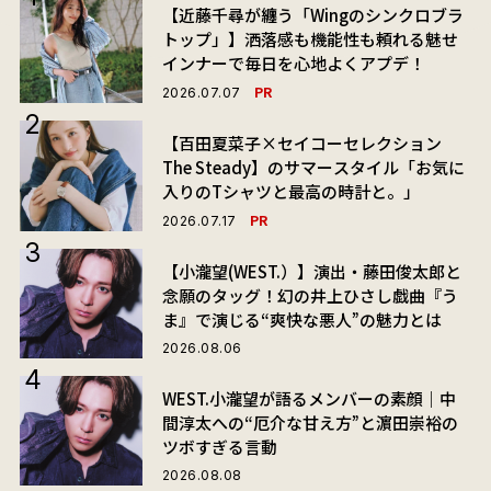
【近藤千尋が纏う「Wingのシンクロブラ
トップ」】洒落感も機能性も頼れる魅せ
インナーで毎日を心地よくアプデ！
PR
2026.07.07
【百田夏菜子×セイコーセレクション
The Steady】のサマースタイル「お気に
入りのTシャツと最高の時計と。」
PR
2026.07.17
【小瀧望(WEST.）】演出・藤田俊太郎と
念願のタッグ！幻の井上ひさし戯曲『う
ま』で演じる“爽快な悪人”の魅力とは
2026.08.06
WEST.小瀧望が語るメンバーの素顔｜中
間淳太への“厄介な甘え方”と濵田崇裕の
ツボすぎる言動
2026.08.08