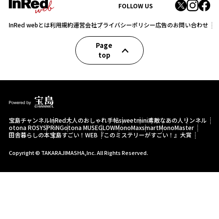
FOLLOW US
InRed webとは
利用規約
運営会社
プライバシーポリシー
広告のお問い合わせ
Page
top
宝島チャンネル
InRed
大人のおしゃれ手帖
sweet
mini
素敵なあの人
リンネル
otona ROSY
SPRiNG
otona MUSE
GLOW
MonoMax
smart
MonoMaster
田舎暮らしの本
宝島すごい！WEB
『このミステリーがすごい！』大賞
Copyright © TAKARAJIMASHA,Inc. All Rights Reserved.