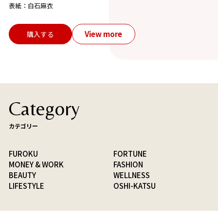
表紙：白石麻衣
View more
購入する
Category
カテゴリー
FUROKU
FORTUNE
MONEY & WORK
FASHION
BEAUTY
WELLNESS
LIFESTYLE
OSHI-KATSU