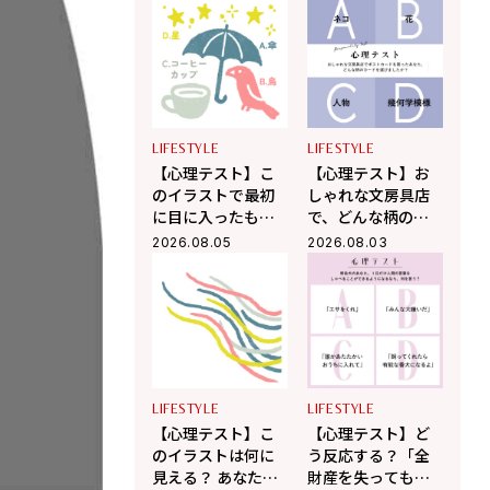
える「今、あなた
ときあなたはどう
が本当に向かうべ
する？ 「あなたの
き道」がわかる！
精神年齢」がわか
る！
LIFESTYLE
LIFESTYLE
【心理テスト】こ
【心理テスト】お
のイラストで最初
しゃれな文房具店
に目に入ったもの
で、どんな柄のポ
はどれ？ 「あなた
ストカードを選び
2026.08.05
2026.08.03
が人から誤解され
ましたか？ 「あな
やすいところ」が
たが心の奥で大切
わかる！
にしていること」
がわかる！
LIFESTYLE
LIFESTYLE
【心理テスト】こ
【心理テスト】ど
のイラストは何に
う反応する？「全
見える？ あなたが
財産を失っても残