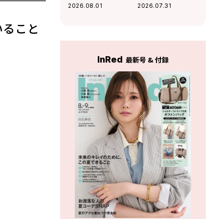
無意識に放つ「ま
るモノ」がわか
2026.08.01
2026.07.31
わりを惹きつける
る！
魅力」がわかる！
いること
InRed
最新号 & 付録