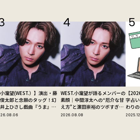
小瀧望(WEST.）】演出・藤
WEST.小瀧望が語るメンバーの
【20
田俊太郎と念願のタッグ！幻
素顔｜中間淳太への“厄介な甘
字占い
の井上ひさし戯曲『うま』で
え方”と濵田崇裕のツボすぎる
わりの
じる“爽快な悪人”の魅力と
言動
26.08.06
2026.08.08
2025.12
は