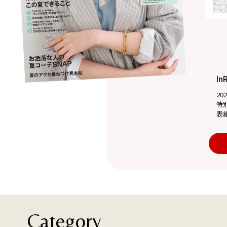
In
20
特
表
Category