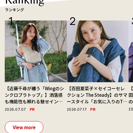
ランキング
【近藤千尋が纏う「Wingのシ
【百田夏菜子×セイコーセレ
【
ンクロブラトップ」】洒落感
クション The Steady】のサマ
も機能性も頼れる魅せインナ
ースタイル「お気に入りのTシ
ーで毎日を心地よくアプデ！
ャツと最高の時計と。」
演
PR
PR
20
2026.07.07
2026.07.17
View more