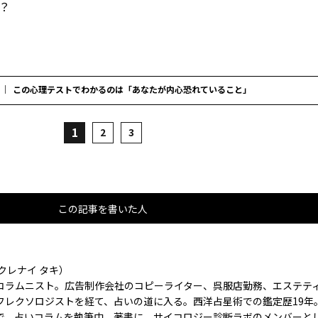
？
この心理テストでわかるのは「あなたが内心恐れていること」
1
2
3
この記事を書いた人
クレナイ タキ）
コラムニスト。広告制作会社のコピーライター、呉服店勤務、エステテ
フレクソロジストを経て、占いの道に入る。西洋占星術での鑑定歴19年
で、占いコラムを執筆中。著書に、サイコロジー診断ラボのメンバーと