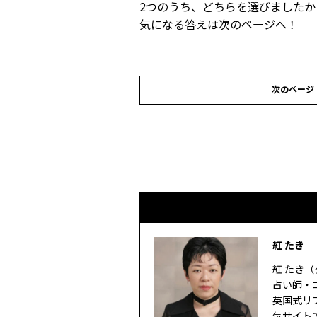
2つのうち、どちらを選びましたか
気になる答えは次のページへ！
次のページ
紅 たき
紅 たき（
占い師・
英国式リ
気サイト