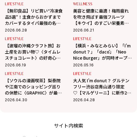
LIFESTYLE
WELLNESS
【無印良品】リピ買い“冷凍食
美容と健康に最適！梅雨疲れ
品5選”！主食からおかずまで
を吹き飛ばす最強フルーツ
カバーするタイパ最強の名品
【キウイ】のすごい栄養素教
レポ
えます！
2026.06.28
2026.06.21
LIFESTYLE
LIFESTYLE
【波瑠の沖縄クラフト旅】お
【横浜・みなとみらい】「I’m
土産をお買い物♡〈タイムレ
donut？」「dacō」「Neo
スチョコレート〉の好奇心を
Nice Burger」が同時オープ
刺激するチョコに夢中！
ン！限定商品を全部見せ
2026.06.19
2026.05.16
♡【取材レポ】
LIFESTYLE
LIFESTYLE
【ソウルの漫画喫茶】梨泰院
大人気 I’m donut？ グルテン
や江南でのショッピング巡り
フリー渋谷店青山通り限定
の休憩に〈GRAPHIC〉が最
♡【マルゲリーニ】に新作2種
適！
が仲間入り！【取材レポ】
2026.04.30
2026.04.28
サイト内検索