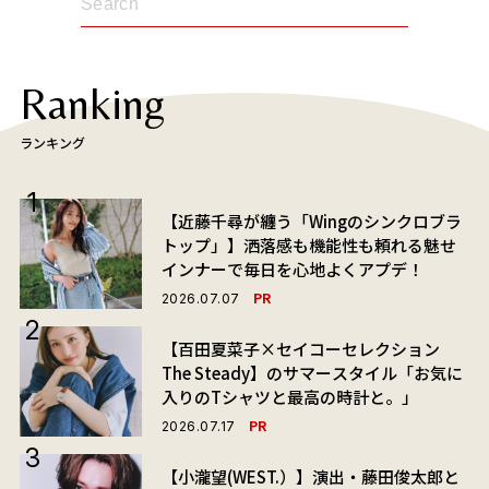
Ranking
ランキング
【近藤千尋が纏う「Wingのシンクロブラ
トップ」】洒落感も機能性も頼れる魅せ
インナーで毎日を心地よくアプデ！
PR
2026.07.07
【百田夏菜子×セイコーセレクション
The Steady】のサマースタイル「お気に
入りのTシャツと最高の時計と。」
PR
2026.07.17
【小瀧望(WEST.）】演出・藤田俊太郎と