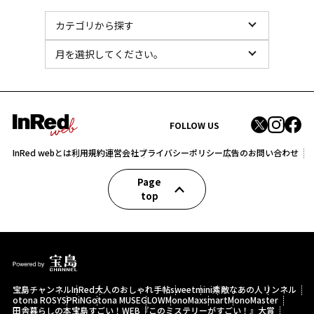
FOLLOW US
InRed webとは
利用規約
運営会社
プライバシーポリシー
広告のお問い合わせ
Page
top
宝島チャンネル
InRed
大人のおしゃれ手帖
sweet
mini
素敵なあの人
リンネル
otona ROSY
SPRiNG
otona MUSE
GLOW
MonoMax
smart
MonoMaster
田舎暮らしの本
宝島すごい！WEB
『このミステリーがすごい！』大賞