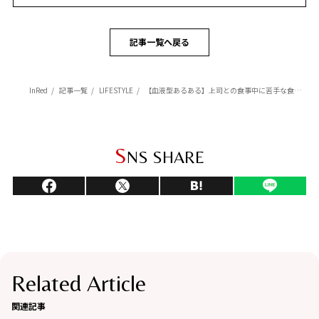
記事一覧へ戻る
InRed
記事一覧
LIFESTYLE
【血液型あるある】上司との食事中に苦手な食べ物が出てきた！我慢して食べるのはどの血液型？
S
NS SHARE
Related Article
関連記事