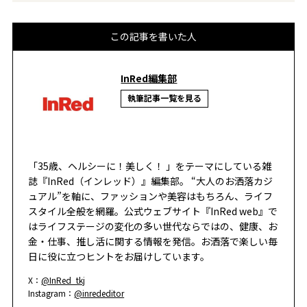
この記事を書いた人
InRed編集部
執筆記事一覧を見る
「35歳、ヘルシーに！美しく！ 」をテーマにしている雑
誌『InRed（インレッド）』編集部。 “大人のお洒落カジ
ュアル”を軸に、ファッションや美容はもちろん、ライフ
スタイル全般を網羅。公式ウェブサイト『InRed web』で
はライフステージの変化の多い世代ならではの、健康、お
金・仕事、推し活に関する情報を発信。お洒落で楽しい毎
日に役に立つヒントをお届けしています。
X：
@InRed_tkj
Instagram：
@inrededitor