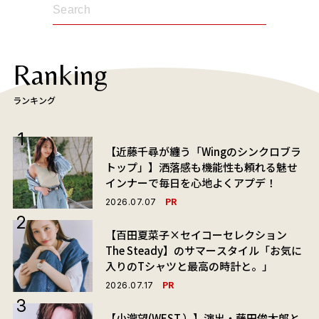
Ranking
ランキング
【近藤千尋が纏う「Wingのシンクロブラ
トップ」】洒落感も機能性も頼れる魅せ
インナーで毎日を心地よくアプデ！
PR
2026.07.07
【百田夏菜子×セイコーセレクション
The Steady】のサマースタイル「お気に
入りのTシャツと最高の時計と。」
PR
2026.07.17
【小瀧望(WEST.）】演出・藤田俊太郎と