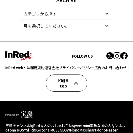
ARCHIVE
FOLLOW US
InRed webとは
利用規約
運営会社
プライバシーポリシー
広告のお問い合わせ
Page
top
宝島チャンネル
InRed
大人のおしゃれ手帖
sweet
mini
素敵なあの人
リンネル
otona ROSY
SPRiNG
otona MUSE
GLOW
MonoMax
smart
MonoMaster