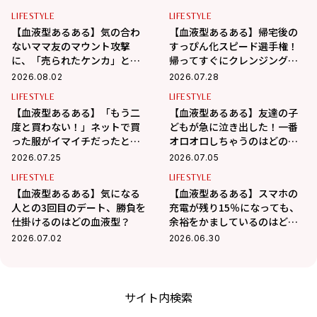
LIFESTYLE
LIFESTYLE
【血液型あるある】気の合わ
【血液型あるある】帰宅後の
ないママ友のマウント攻撃
すっぴん化スピード選手権！
に、「売られたケンカ」とば
帰ってすぐにクレンジングす
かりに自分の話で奪い返すの
る最速ナンバーワンはどの血
2026.08.02
2026.07.28
はこの血液型！
液型？
LIFESTYLE
LIFESTYLE
【血液型あるある】「もう二
【血液型あるある】友達の子
度と買わない！」ネットで買
どもが急に泣き出した！一番
った服がイマイチだったと
オロオロしちゃうのはどの血
き、腹を立てるのはどの血液
液型？
2026.07.25
2026.07.05
型？
LIFESTYLE
LIFESTYLE
【血液型あるある】気になる
【血液型あるある】スマホの
人との3回目のデート、勝負を
充電が残り15％になっても、
仕掛けるのはどの血液型？
余裕をかましているのはどの
血液型？
2026.07.02
2026.06.30
サイト内検索