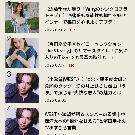
【近藤千尋が纏う「Wingのシンクロブラ
トップ」】洒落感も機能性も頼れる魅せ
インナーで毎日を心地よくアプデ！
PR
2026.07.07
【百田夏菜子×セイコーセレクション
The Steady】のサマースタイル「お気に
入りのTシャツと最高の時計と。」
PR
2026.07.17
【小瀧望(WEST.）】演出・藤田俊太郎と
念願のタッグ！幻の井上ひさし戯曲『う
ま』で演じる“爽快な悪人”の魅力とは
2026.08.06
WEST.小瀧望が語るメンバーの素顔｜中
間淳太への“厄介な甘え方”と濵田崇裕の
ツボすぎる言動