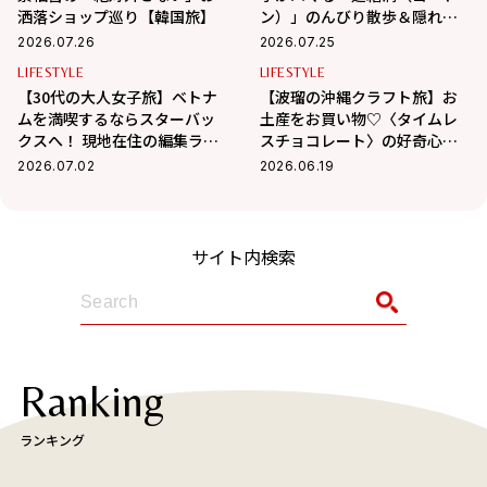
洒落ショップ巡り【韓国旅】
ン）」のんびり散歩＆隠れ家
カフェ巡り
2026.07.26
2026.07.25
LIFESTYLE
LIFESTYLE
【30代の大人女子旅】ベトナ
【波瑠の沖縄クラフト旅】お
ムを満喫するならスターバッ
土産をお買い物♡〈タイムレ
クスへ！ 現地在住の編集ライ
スチョコレート〉の好奇心を
ター相馬の海外生活 in ベトナ
刺激するチョコに夢中！
2026.07.02
2026.06.19
ム
サイト内検索
Ranking
ランキング