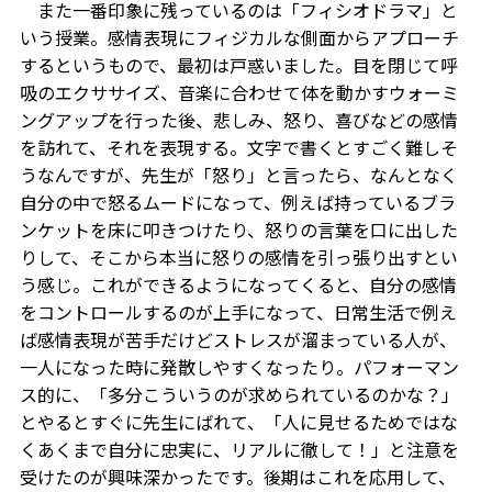
また一番印象に残っているのは「フィシオドラマ」と
いう授業。感情表現にフィジカルな側面からアプローチ
するというもので、最初は戸惑いました。目を閉じて呼
吸のエクササイズ、音楽に合わせて体を動かすウォーミ
ングアップを行った後、悲しみ、怒り、喜びなどの感情
を訪れて、それを表現する。文字で書くとすごく難しそ
うなんですが、先生が「怒り」と言ったら、なんとなく
自分の中で怒るムードになって、例えば持っているブラ
ンケットを床に叩きつけたり、怒りの言葉を口に出した
りして、そこから本当に怒りの感情を引っ張り出すとい
う感じ。これができるようになってくると、自分の感情
をコントロールするのが上手になって、日常生活で例え
ば感情表現が苦手だけどストレスが溜まっている人が、
一人になった時に発散しやすくなったり。パフォーマン
ス的に、「多分こういうのが求められているのかな？」
とやるとすぐに先生にばれて、「人に見せるためではな
くあくまで自分に忠実に、リアルに徹して！」と注意を
受けたのが興味深かったです。後期はこれを応用して、