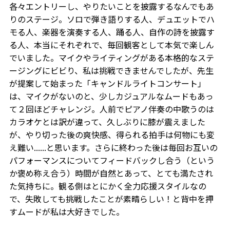
各々エントリーし、やりたいことを披露するなんでもあ
りのステージ。ソロで弾き語りする人、デュエットでハ
モる人、楽器を演奏する人、踊る人、自作の詩を披露す
る人、本当にそれぞれで、毎回観客として本気で楽しん
でいました。マイクやライティングがある本格的なステ
ージングにビビり、私は挑戦できませんでしたが、先生
が提案して始まった「キャンドルライトコンサート」
は、マイクがないのと、少しカジュアルなムードもあっ
て２回ほどチャレンジ。人前でピアノ伴奏の中歌うのは
カラオケとは訳が違って、久しぶりに膝が震えました
が、やり切った後の爽快感、得られる拍手は何物にも変
え難い......と思います。さらに終わった後は毎回お互いの
パフォーマンスについてフィードバックし合う（という
か褒め称え合う）時間が自然とあって、とても満たされ
た気持ちに。観る側はとにかく全力応援スタイルなの
で、失敗しても挑戦したことが素晴らしい！と背中を押
すムードが私は大好きでした。