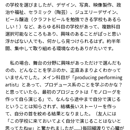
の学校を選びましたが、デザイン、写真、映像製作、政
治や福祉、セラミック（陶芸）、ジュエリーデザイン、
ビール醸造（クラフトビールを勉強できる学校もあるら
しい！）など、あらゆる科目の学校があって、複数科目
選択可能なところもあり、興味のあることがぱっと思い
浮かばない人でも、何かしら見つけられるはず。約半年
間、集中して取り組める環境なのもありがたいです。
私の場合、舞台の分野に興味があっただけで選んだも
のの、どんなことを学ぶのか、正直あまりよくわかって
いませんでした。メイン科目が「producing performing
artist」とあって、プロデュース系のことを学ぶのかな？
と思っていたら、最初のプロジェクトは「モノローグを
作って自ら演じる」で、なんなら途中まで自分で演じる
ということは知らされず、結構長いストーリーを作っ
て、自分の首を絞める結果となりました。（友人には
「この学校に来ておいてよく自分で演じることはないと
思ってたねw」と驚かれましたが......)毎回綱渡りで心臓が