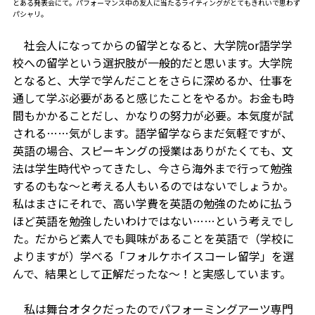
とある発表会にて。パフォーマンス中の友人に当たるライティングがとてもきれいで思わず
パシャリ。
社会人になってからの留学となると、大学院or語学学
校への留学という選択肢が一般的だと思います。大学院
となると、大学で学んだことをさらに深めるか、仕事を
通して学ぶ必要があると感じたことをやるか。お金も時
間もかかることだし、かなりの努力が必要。本気度が試
される……気がします。語学留学ならまだ気軽ですが、
英語の場合、スピーキングの授業はありがたくても、文
法は学生時代やってきたし、今さら海外まで行って勉強
するのもな〜と考える人もいるのではないでしょうか。
私はまさにそれで、高い学費を英語の勉強のために払う
ほど英語を勉強したいわけではない……という考えでし
た。だからど素人でも興味があることを英語で（学校に
よりますが）学べる「フォルケホイスコーレ留学」を選
んで、結果として正解だったな〜！と実感しています。
私は舞台オタクだったのでパフォーミングアーツ専門