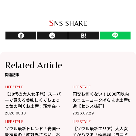
S
NS SHARE
Related Article
関連記事
LIFESTYLE
LIFESTYLE
【30代の大人女子旅】スーパ
円安も怖くない！1000円以内
ーで買える美味しくてちょっ
のニューヨークばらまき土産6
と気の利くお土産！現地在住
選【センス抜群】
の編集ライター相馬の海外生
2026.08.10
2026.07.29
活 in ベトナム
LIFESTYLE
LIFESTYLE
ソウル最新トレンド！安国〜
【ソウル最新エリア】大人女
景福宮の「絶対外さない」お
子がハマる「延禧洞（ヨニド