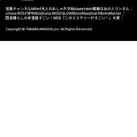
宝島チャンネル
InRed
大人のおしゃれ手帖
sweet
mini
素敵なあの人
リンネル
otona ROSY
SPRiNG
otona MUSE
GLOW
MonoMax
smart
MonoMaster
田舎暮らしの本
宝島すごい！WEB
『このミステリーがすごい！』大賞
Copyright © TAKARAJIMASHA,Inc. All Rights Reserved.