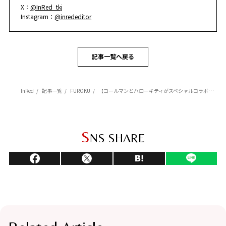
X：
@InRed_tkj
Instagram：
@inrededitor
記事一覧へ戻る
InRed
記事一覧
FUROKU
【コールマンとハローキティがスペシャルコラボ！】 InRed12月号の特別付録は便利な大容量トート！
S
NS SHARE