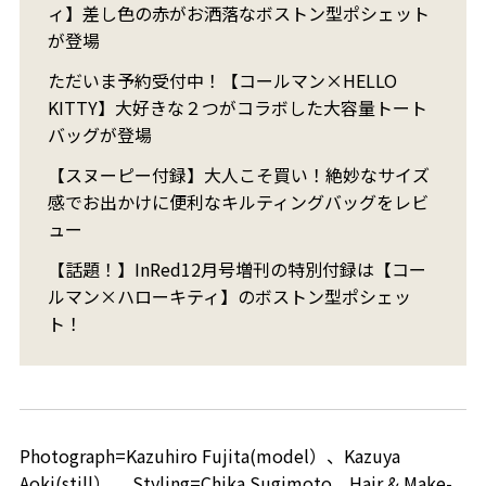
ィ】差し色の赤がお洒落なボストン型ポシェット
が登場
ただいま予約受付中！【コールマン×HELLO
KITTY】大好きな２つがコラボした大容量トート
バッグが登場
【スヌーピー付録】大人こそ買い！絶妙なサイズ
感でお出かけに便利なキルティングバッグをレビ
ュー
【話題！】InRed12月号増刊の特別付録は【コー
ルマン×ハローキティ】のボストン型ポシェッ
ト！
Photograph=Kazuhiro Fujita(model）、Kazuya
Aoki(still） Styling=Chika Sugimoto Hair & Make-