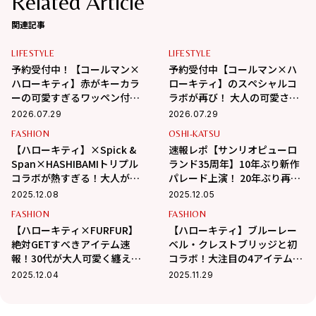
Related Article
関連記事
LIFESTYLE
LIFESTYLE
予約受付中！【コールマン×
予約受付中【コールマン×ハ
ハローキティ】赤がキーカラ
ローキティ】のスペシャルコ
ーの可愛すぎるワッペン付き
ラボが再び！ 大人の可愛さが
ポーチ♡
つまった大容量エコバッグが
2026.07.29
2026.07.29
登場
FASHION
OSHI-KATSU
【ハローキティ】×Spick &
速報レポ【サンリオピューロ
Span×HASHIBAMIトリプル
ランド35周年】10年ぶり新作
コラボが熱すぎる！大人がさ
パレード上演！ 20年ぶり再訪
りげなく楽しめるアイテムを
で判明した「大人を虜にす
2025.12.08
2025.12.05
チェック
る」没入感の秘密
FASHION
FASHION
【ハローキティ×FURFUR】
【ハローキティ】ブルーレー
絶対GETすべきアイテム速
ベル・クレストブリッジと初
報！30代が大人可愛く纏える
コラボ！大注目の4アイテムを
♡
紹介
2025.12.04
2025.11.29