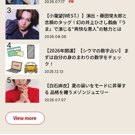
PR
2026.07.17
【小瀧望(WEST.）】演出・藤田俊太郎と
念願のタッグ！幻の井上ひさし戯曲『う
ま』で演じる“爽快な悪人”の魅力とは
2026.08.06
【2026年開運】【シウマの数字占い】 ま
ずは自分の身のまわりの数字をチェッ
ク！
2025.12.13
【白石麻衣】夏の装いをモードに昇華す
る 品格を纏うメゾンジュエリー
2026.07.07
View more