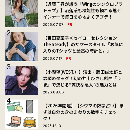
【近藤千尋が纏う「Wingのシンクロブラ
トップ」】洒落感も機能性も頼れる魅せ
インナーで毎日を心地よくアプデ！
PR
2026.07.07
【百田夏菜子×セイコーセレクション
The Steady】のサマースタイル「お気に
入りのTシャツと最高の時計と。」
PR
2026.07.17
【小瀧望(WEST.）】演出・藤田俊太郎と
念願のタッグ！幻の井上ひさし戯曲『う
ま』で演じる“爽快な悪人”の魅力とは
2026.08.06
【2026年開運】【シウマの数字占い】 ま
ずは自分の身のまわりの数字をチェッ
ク！
2025.12.13