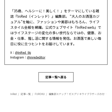
「35歳、ヘルシーに！美しく！ 」をテーマにしている雑
誌『InRed（インレッド）』編集部。 “大人のお洒落カジ
ュアル”を軸に、ファッションや美容はもちろん、ライフ
スタイル全般を網羅。公式ウェブサイト『InRed web』で
はライフステージの変化の多い世代ならではの、健康、お
金・仕事、推し活に関する情報を発信。お洒落で楽しい毎
日に役に立つヒントをお届けしています。
X：
@InRed_tkj
Instagram：
@inrededitor
記事一覧へ戻る
InRed
記事一覧
FUROKU
編集部スナップ！ゼスプリ キウイブラザーズの付録はバッグチャームとしても可愛すぎる♡ 【インレッド7月号】