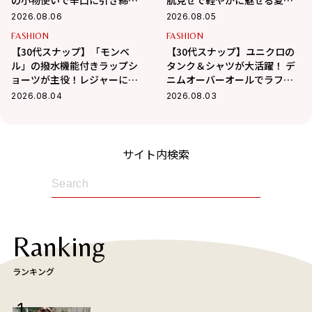
の小物使いで辛口に引き締め
肌見せで軽やかに魅せる夏ス
るバランス学
タイル
2026.08.06
2026.08.05
FASHION
FASHION
【30代スナップ】「モンベ
【30代スナップ】ユニクロの
ル」の撥水機能付きラップシ
タンク＆シャツが大活躍！ デ
ョーツが主役！レジャーにも
ニムオーバーオールでラフに
最適なアクティブコーデ
まとめた真夏コーデ
2026.08.04
2026.08.03
サイト内検索
Ranking
ランキング