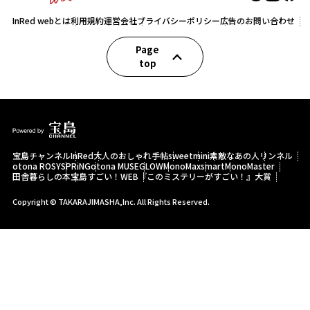
InRed webとは
利用規約
運営会社
プライバシーポリシー
広告のお問い合わせ
Page
top
宝島チャンネル
InRed
大人のおしゃれ手帖
sweet
mini
素敵なあの人
リンネル
otona ROSY
SPRiNG
otona MUSE
GLOW
MonoMax
smart
MonoMaster
田舎暮らしの本
宝島すごい！WEB
『このミステリーがすごい！』大賞
Copyright © TAKARAJIMASHA,Inc. All Rights Reserved.