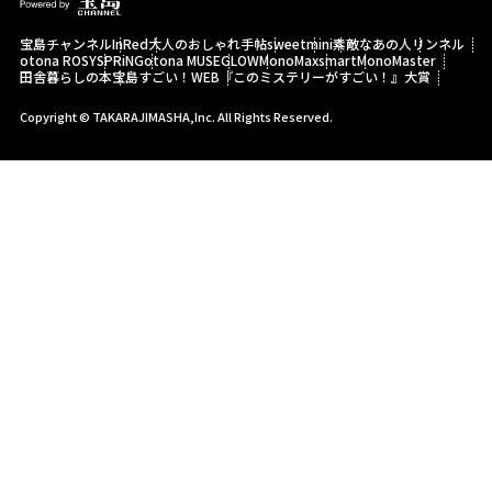
宝島チャンネル
InRed
大人のおしゃれ手帖
sweet
mini
素敵なあの人
リンネル
otona ROSY
SPRiNG
otona MUSE
GLOW
MonoMax
smart
MonoMaster
田舎暮らしの本
宝島すごい！WEB
『このミステリーがすごい！』大賞
Copyright © TAKARAJIMASHA,Inc. All Rights Reserved.