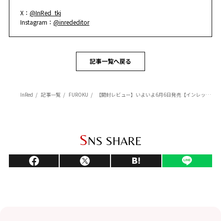
X：
@InRed_tkj
Instagram：
@inrededitor
記事一覧へ戻る
InRed
記事一覧
FUROKU
【開封レビュー】いよいよ6月6日発売【インレッド7月号付録】【ゼスプリ キウイブラザーズのエコバッグ】をどこよりも早く開封！
S
NS SHARE