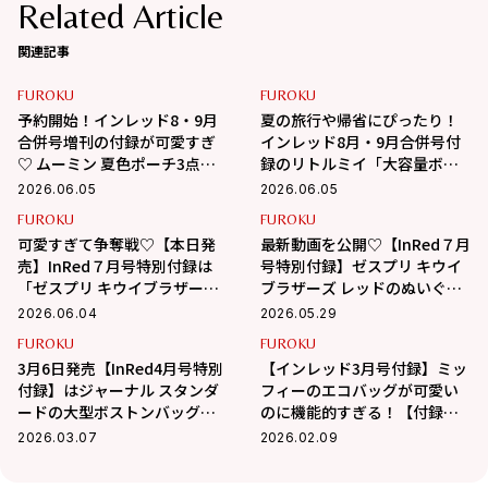
Related Article
関連記事
FUROKU
FUROKU
予約開始！インレッド8・9月
夏の旅行や帰省にぴったり！
合併号増刊の付録が可愛すぎ
インレッド8月・9月合併号付
♡ ムーミン 夏色ポーチ3点セ
録のリトルミイ「大容量ボス
ットのサイズ感まとめ
トンバッグ」が神クオリティ
2026.06.05
2026.06.05
で予約必須
FUROKU
FUROKU
可愛すぎて争奪戦♡【本日発
最新動画を公開♡【InRed７月
売】InRed７月号特別付録は
号特別付録】ゼスプリ キウイ
「ゼスプリ キウイブラザーズ
ブラザーズ レッドのぬいぐる
レッド」のぬいぐるみエコバ
みエコバッグを発売前にチェ
2026.06.04
2026.05.29
ッグ
ック！
FUROKU
FUROKU
3月6日発売【InRed4月号特別
【インレッド3月号付録】ミッ
付録】はジャーナル スタンダ
フィーのエコバッグが可愛い
ードの大型ボストンバッグ！
のに機能的すぎる！【付録レ
キャリーケースに装着できて
ポ】
2026.03.07
2026.02.09
旅行にも活躍！