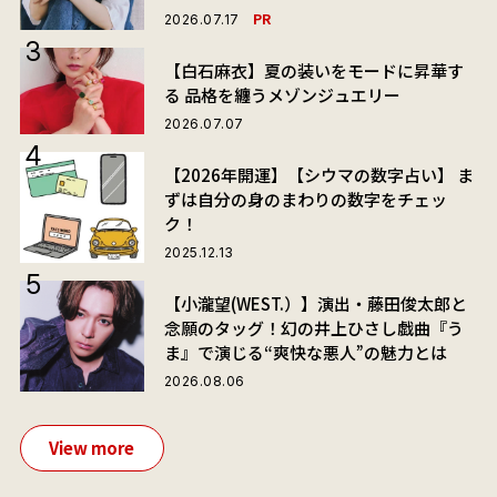
PR
2026.07.17
【白石麻衣】夏の装いをモードに昇華す
る 品格を纏うメゾンジュエリー
2026.07.07
【2026年開運】【シウマの数字占い】 ま
ずは自分の身のまわりの数字をチェッ
ク！
2025.12.13
【小瀧望(WEST.）】演出・藤田俊太郎と
念願のタッグ！幻の井上ひさし戯曲『う
ま』で演じる“爽快な悪人”の魅力とは
2026.08.06
View more