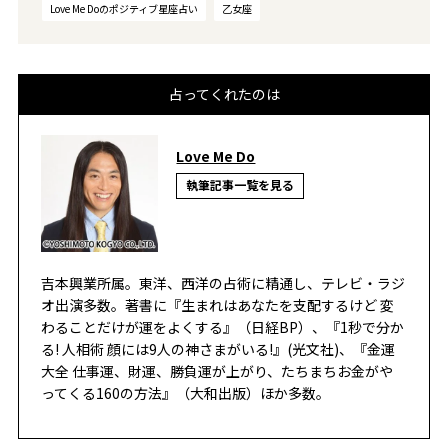
Love Me Doのポジティブ星座占い
乙女座
占ってくれたのは
Love Me Do
執筆記事一覧を見る
吉本興業所属。東洋、西洋の占術に精通し、テレビ・ラジ
オ出演多数。著書に『生まれはあなたを支配するけど 変
わることだけが運をよくする』（日経BP）、『1秒で分か
る! 人相術 顔には9人の神さまがいる!』(光文社)、『金運
大全 仕事運、財運、勝負運が上がり、たちまちお金がや
ってくる160の方法』（大和出版）ほか多数。