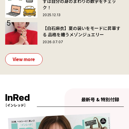
ずは自分の身のまわりの数字をチェッ
ク！
2025.12.13
【白石麻衣】夏の装いをモードに昇華す
る 品格を纏うメゾンジュエリー
2026.07.07
View more
InRed
最新号 & 特別付録
［インレッド］