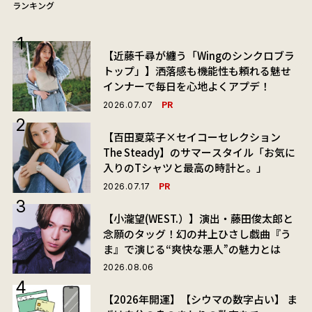
ランキング
【近藤千尋が纏う「Wingのシンクロブラ
トップ」】洒落感も機能性も頼れる魅せ
インナーで毎日を心地よくアプデ！
PR
2026.07.07
【百田夏菜子×セイコーセレクション
The Steady】のサマースタイル「お気に
入りのTシャツと最高の時計と。」
PR
2026.07.17
【小瀧望(WEST.）】演出・藤田俊太郎と
念願のタッグ！幻の井上ひさし戯曲『う
ま』で演じる“爽快な悪人”の魅力とは
2026.08.06
【2026年開運】【シウマの数字占い】 ま