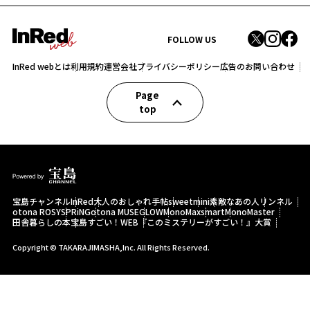
FOLLOW US
InRed webとは
利用規約
運営会社
プライバシーポリシー
広告のお問い合わせ
Page
top
宝島チャンネル
InRed
大人のおしゃれ手帖
sweet
mini
素敵なあの人
リンネル
otona ROSY
SPRiNG
otona MUSE
GLOW
MonoMax
smart
MonoMaster
田舎暮らしの本
宝島すごい！WEB
『このミステリーがすごい！』大賞
Copyright © TAKARAJIMASHA,Inc. All Rights Reserved.