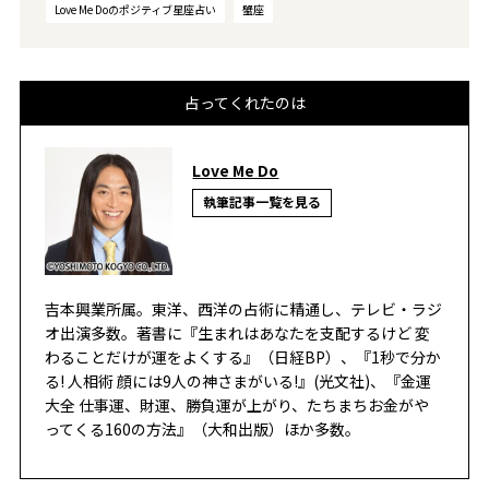
Love Me Doのポジティブ星座占い
蟹座
占ってくれたのは
Love Me Do
執筆記事一覧を見る
吉本興業所属。東洋、西洋の占術に精通し、テレビ・ラジ
オ出演多数。著書に『生まれはあなたを支配するけど 変
わることだけが運をよくする』（日経BP）、『1秒で分か
る! 人相術 顔には9人の神さまがいる!』(光文社)、『金運
大全 仕事運、財運、勝負運が上がり、たちまちお金がや
ってくる160の方法』（大和出版）ほか多数。