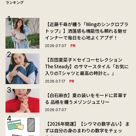
ランキング
【近藤千尋が纏う「Wingのシンクロブラ
トップ」】洒落感も機能性も頼れる魅せ
インナーで毎日を心地よくアプデ！
PR
2026.07.07
【百田夏菜子×セイコーセレクション
The Steady】のサマースタイル「お気に
入りのTシャツと最高の時計と。」
PR
2026.07.17
【白石麻衣】夏の装いをモードに昇華す
る 品格を纏うメゾンジュエリー
2026.07.07
【2026年開運】【シウマの数字占い】 ま
ずは自分の身のまわりの数字をチェッ