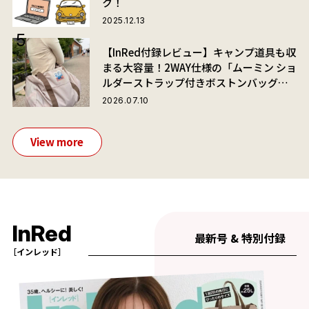
ク！
2025.12.13
【InRed付録レビュー】キャンプ道具も収
まる大容量！2WAY仕様の「ムーミン ショ
ルダーストラップ付きボストンバッグ」
が夏旅におすすめな理由
2026.07.10
View more
InRed
最新号 & 特別付録
［インレッド］