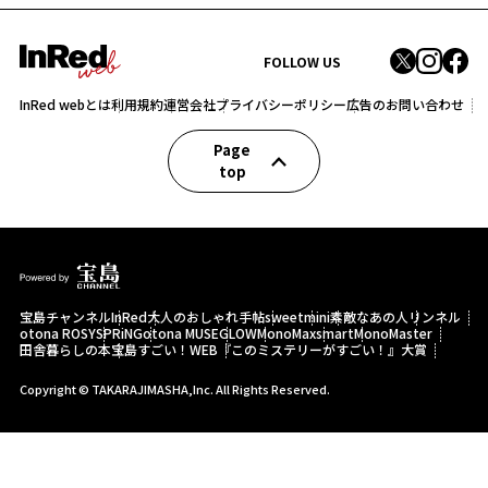
FOLLOW US
InRed webとは
利用規約
運営会社
プライバシーポリシー
広告のお問い合わせ
Page
top
宝島チャンネル
InRed
大人のおしゃれ手帖
sweet
mini
素敵なあの人
リンネル
otona ROSY
SPRiNG
otona MUSE
GLOW
MonoMax
smart
MonoMaster
田舎暮らしの本
宝島すごい！WEB
『このミステリーがすごい！』大賞
Copyright © TAKARAJIMASHA,Inc. All Rights Reserved.