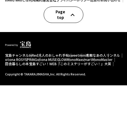
Page
top
宝島チャンネル
InRed
大人のおしゃれ手帖
sweet
mini
素敵なあの人
リンネル
otona ROSY
SPRiNG
otona MUSE
GLOW
MonoMax
smart
MonoMaster
田舎暮らしの本
宝島すごい！WEB
『このミステリーがすごい！』大賞
Copyright © TAKARAJIMASHA,Inc. All Rights Reserved.