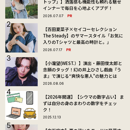
トップ」】洒落感も機能性も頼れる魅せ
インナーで毎日を心地よくアプデ！
PR
2026.07.07
【百田夏菜子×セイコーセレクション
The Steady】のサマースタイル「お気に
入りのTシャツと最高の時計と。」
PR
2026.07.17
【小瀧望(WEST.）】演出・藤田俊太郎と
念願のタッグ！幻の井上ひさし戯曲『う
ま』で演じる“爽快な悪人”の魅力とは
2026.08.06
【2026年開運】【シウマの数字占い】 ま
ずは自分の身のまわりの数字をチェッ
ク！
2025.12.13