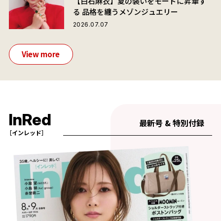
【白石麻衣】夏の装いをモードに昇華す
る 品格を纏うメゾンジュエリー
2026.07.07
View more
InRed
最新号 & 特別付録
［インレッド］