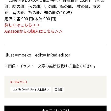
「Love Me Do の月と龍が導く守護龍占い 2024」（開の
龍、結の龍、伝の龍、灯の龍、舞の龍、 救の龍、闘の
龍、奏の龍、祈の龍、知の龍の 10 種）
定価：各 990 円(本体 900 円)
詳しくはこちら＞＞
Amazonからの購入はこちら＞＞
illust＝moeko edit＝InRed editor
※画像・イラスト・文章の無断転載はご遠慮ください。
KEYWORD
Love Me Doのポジティブ星座占い
乙女座
占ってくれたのは