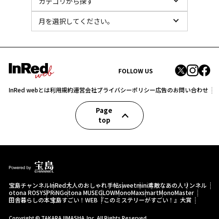
FOLLOW US
InRed webとは
利用規約
運営会社
プライバシーポリシー
広告のお問い合わせ
Page
top
宝島チャンネル
InRed
大人のおしゃれ手帖
sweet
mini
素敵なあの人
リンネル
otona ROSY
SPRiNG
otona MUSE
GLOW
MonoMax
smart
MonoMaster
田舎暮らしの本
宝島すごい！WEB
『このミステリーがすごい！』大賞
Copyright © TAKARAJIMASHA,Inc. All Rights Reserved.