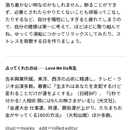
落ち着かない時なのかもしれません。断ることができ
ず、必要とされたらやりたくないことも頑張ってこなし
たりするなど、自分を犠牲にしすぎると疲れてしまうの
で、自分の健康は第一に考えて、ほどほどに取り組んで
ね。ゆっくり湯船につかってリラックスしてみたり、ス
トレスを発散する日を作りましょう。
占ってくれたのは……Love Me Do先生
吉本興業所属。東洋、西洋の占術に精通し、テレビ・ラ
ジオ出演多数。著書に『生まれはあなたを支配するけど
変わることだけが運をよくする』（日経BP）、『1秒で
分かる! 人相術 顔には9人の神さまがいる!』(光文社)、
『金運大全 仕事運、財運、勝負運が上がり、たちまちお
金がやってくる160の方法』（大和出版）ほか多数。
illust＝moeko edit＝InRed editor