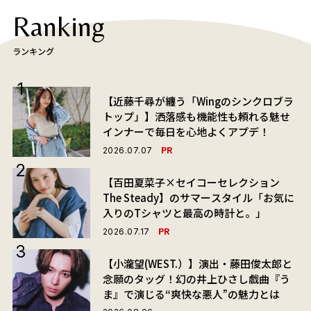
Ranking
ランキング
【近藤千尋が纏う「Wingのシンクロブラ
トップ」】洒落感も機能性も頼れる魅せ
インナーで毎日を心地よくアプデ！
PR
2026.07.07
【百田夏菜子×セイコーセレクション
The Steady】のサマースタイル「お気に
入りのTシャツと最高の時計と。」
PR
2026.07.17
【小瀧望(WEST.）】演出・藤田俊太郎と
念願のタッグ！幻の井上ひさし戯曲『う
ま』で演じる“爽快な悪人”の魅力とは