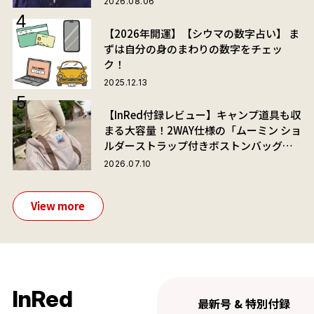
2026.08.06
【2026年開運】【シウマの数字占い】 ま
ずは自分の身のまわりの数字をチェッ
ク！
2025.12.13
【InRed付録レビュー】キャンプ道具も収
まる大容量！2WAY仕様の「ムーミン ショ
ルダーストラップ付きボストンバッグ」
が夏旅におすすめな理由
2026.07.10
View more
InRed
最新号 & 特別付録