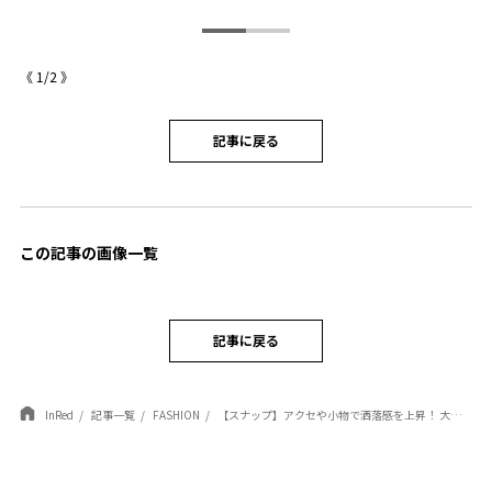
《
1
/
2
》
記事に戻る
この記事の画像一覧
記事に戻る
InRed
記事一覧
FASHION
【スナップ】アクセや小物で洒落感を上昇！ 大人の余裕を感じさせるカーデ×デニムのシンプルコーデ