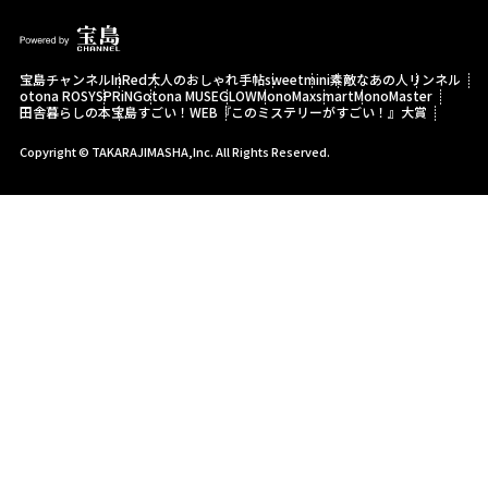
宝島チャンネル
InRed
大人のおしゃれ手帖
sweet
mini
素敵なあの人
リンネル
otona ROSY
SPRiNG
otona MUSE
GLOW
MonoMax
smart
MonoMaster
田舎暮らしの本
宝島すごい！WEB
『このミステリーがすごい！』大賞
Copyright © TAKARAJIMASHA,Inc. All Rights Reserved.