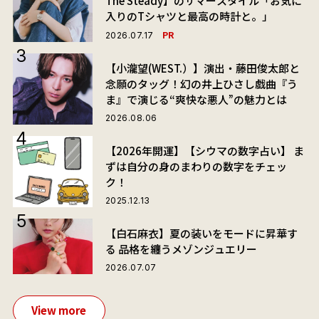
The Steady】のサマースタイル「お気に
入りのTシャツと最高の時計と。」
PR
2026.07.17
【小瀧望(WEST.）】演出・藤田俊太郎と
念願のタッグ！幻の井上ひさし戯曲『う
ま』で演じる“爽快な悪人”の魅力とは
2026.08.06
【2026年開運】【シウマの数字占い】 ま
ずは自分の身のまわりの数字をチェッ
ク！
2025.12.13
【白石麻衣】夏の装いをモードに昇華す
る 品格を纏うメゾンジュエリー
2026.07.07
View more