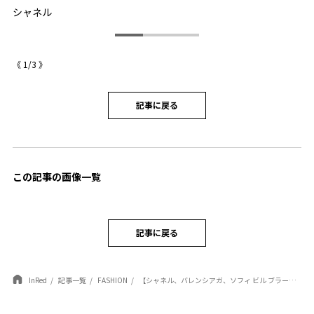
シャネル
バ
《
1
/
3
》
記事に戻る
この記事の画像一覧
記事に戻る
InRed
記事一覧
FASHION
【シャネル、バレンシアガ、ソフィ ビル ブラーエ】面積は小さくても存在感絶大♡ 遊び心が詰まった大人の甘めジュエリー