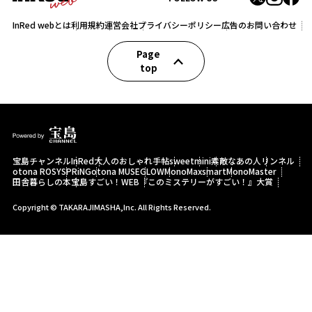
InRed webとは
利用規約
運営会社
プライバシーポリシー
広告のお問い合わせ
Page
top
宝島チャンネル
InRed
大人のおしゃれ手帖
sweet
mini
素敵なあの人
リンネル
otona ROSY
SPRiNG
otona MUSE
GLOW
MonoMax
smart
MonoMaster
田舎暮らしの本
宝島すごい！WEB
『このミステリーがすごい！』大賞
Copyright © TAKARAJIMASHA,Inc. All Rights Reserved.