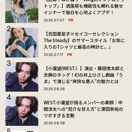
トップ」】洒落感も機能性も頼れる魅せ
インナーで毎日を心地よくアプデ！
PR
2026.07.07
【百田夏菜子×セイコーセレクション
The Steady】のサマースタイル「お気に
入りのTシャツと最高の時計と。」
PR
2026.07.17
【小瀧望(WEST.）】演出・藤田俊太郎と
念願のタッグ！幻の井上ひさし戯曲『う
ま』で演じる“爽快な悪人”の魅力とは
2026.08.06
WEST.小瀧望が語るメンバーの素顔｜中
間淳太への“厄介な甘え方”と濵田崇裕の
ツボすぎる言動
2026.08.08