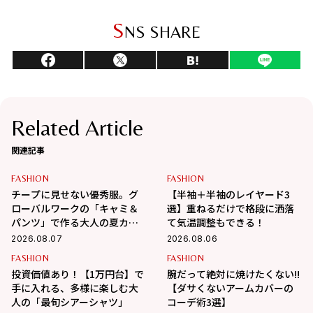
S
NS SHARE
Related Article
関連記事
FASHION
FASHION
チープに見せない優秀服。グ
【半袖＋半袖のレイヤード3
ローバルワークの「キャミ＆
選】重ねるだけで格段に洒落
パンツ」で作る大人の夏カジ
て気温調整もできる！
ュアル
2026.08.07
2026.08.06
FASHION
FASHION
投資価値あり！【1万円台】で
腕だって絶対に焼けたくない!!
手に入れる、多様に楽しむ大
【ダサくないアームカバーの
人の「最旬シアーシャツ」
コーデ術3選】