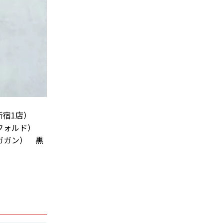
ネ新宿1店）
エンフォルド）
（ガガン） 黒