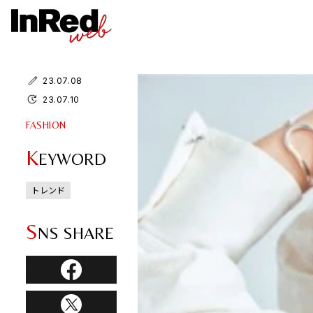
23.07.08
23.07.10
FASHION
K
EYWORD
トレンド
S
NS SHARE