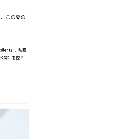
は、この夏の
lent」、映画
日公開）を控え