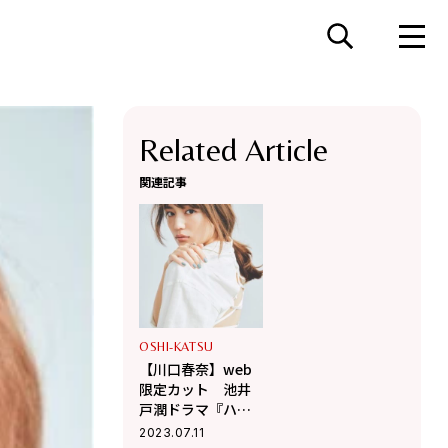
Related Article
関連記事
OSHI-KATSU
【川口春奈】web
限定カット 池井
戸潤ドラマ『ハヤ
ブサ消防団』撮影
2023.07.11