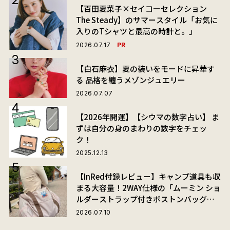
【百田夏菜子×セイコーセレクション
The Steady】のサマースタイル「お気に
入りのTシャツと最高の時計と。」
PR
2026.07.17
【白石麻衣】夏の装いをモードに昇華す
る 品格を纏うメゾンジュエリー
2026.07.07
【2026年開運】【シウマの数字占い】 ま
ずは自分の身のまわりの数字をチェッ
ク！
2025.12.13
【InRed付録レビュー】キャンプ道具も収
まる大容量！2WAY仕様の「ムーミン ショ
ルダーストラップ付きボストンバッグ」
が夏旅におすすめな理由
2026.07.10