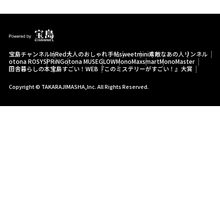
宝島チャンネル
InRed
大人のおしゃれ手帖
sweet
mini
素敵なあの人
リンネル
otona ROSY
SPRiNG
otona MUSE
GLOW
MonoMax
smart
MonoMaster
田舎暮らしの本
宝島すごい！WEB
『このミステリーがすごい！』大賞
Copyright © TAKARAJIMASHA,Inc. All Rights Reserved.