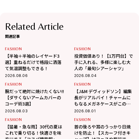
Related Article
関連記事
FASHION
FASHION
【半袖＋半袖のレイヤード3
投資価値あり！【1万円台】で
選】重ねるだけで格段に洒落
手に入れる、多様に楽しむ大
て気温調整もできる！
人の「最旬シアーシャツ」
2026.08.06
2026.08.04
FASHION
FASHION
腕だって絶対に焼けたくない!!
【J&M デヴィッドソン】編集
【ダサくないアームカバーの
長がリアルバイ！チャームに
コーデ術3選】
もなるメガネケースがこの夏
大活躍の予感
2026.08.03
2026.08.01
FASHION
FASHION
【猛暑・急な雨】30代の夏は
首の後ろや耳のうっかり日焼
これで乗り切る！快適さを味
けを防止！【スカーフ付きキ
方にする「コスパ機能服」
ャップ】はフェスや旅行でも