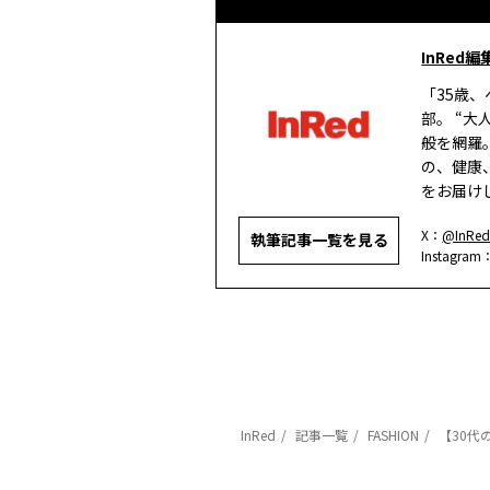
InRed編
「35歳
部。 “
般を網羅
の、健康
をお届け
X：
@InRed
執筆記事一覧を見る
Instagram
InRed
記事一覧
FASHION
【30代