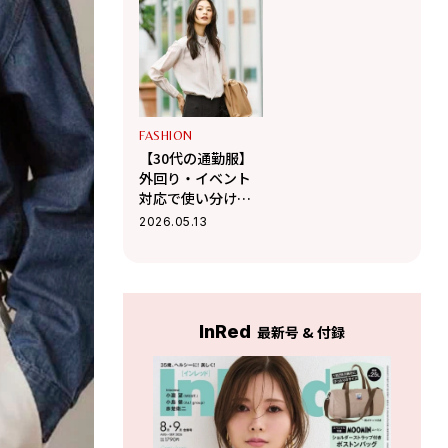
う、春に着たい新
アル
作ブラウス
FASHION
【30代の通勤服】
外回り・イベント
対応で使い分け！
初夏のオフィスカ
2026.05.13
ジュアル
InRed
最新号 & 付録