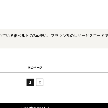
れている細ベルトの2本使い。ブラウン系のレザーとスエード
次のページ
1
2