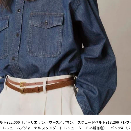
¥22,000（アトリエ アンボワーズ／アマン） スウェードベルト¥13,200（レ
ド レリューム／ジャーナル スタンダード レリューム ルミネ新宿店） パンツ¥13,