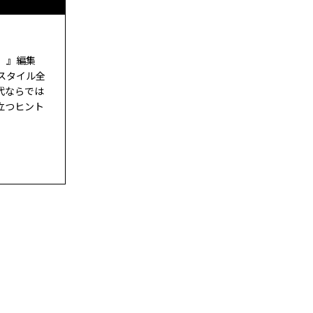
ド）』編集
スタイル全
代ならでは
立つヒント