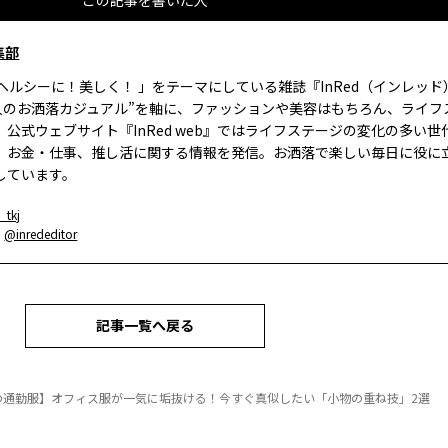
この記事を書いた人
集部
、ヘルシーに！美しく！ 」をテーマにしている雑誌『InRed（インレッ
大人のお洒落カジュアル”を軸に、ファッションや美容はもちろん、ライフ
。公式ウェブサイト『InRed web』ではライフステージの変化の多い世
、お金・仕事、推し活に関する情報を発信。お洒落で楽しい毎日に役に
しています。
_tkj
：
@inrededitor
記事一覧へ戻る
の通勤服】オフィス服が一気に垢抜ける！今すぐ真似したい「小物の重ね技」2選