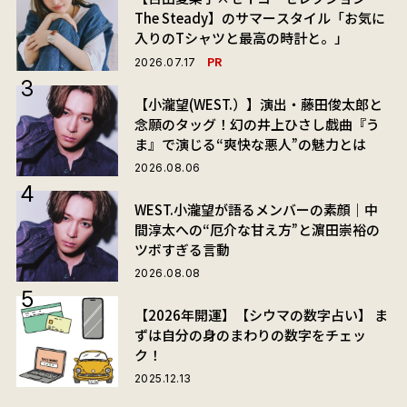
The Steady】のサマースタイル「お気に
入りのTシャツと最高の時計と。」
PR
2026.07.17
【小瀧望(WEST.）】演出・藤田俊太郎と
念願のタッグ！幻の井上ひさし戯曲『う
ま』で演じる“爽快な悪人”の魅力とは
2026.08.06
WEST.小瀧望が語るメンバーの素顔｜中
間淳太への“厄介な甘え方”と濵田崇裕の
ツボすぎる言動
2026.08.08
【2026年開運】【シウマの数字占い】 ま
ずは自分の身のまわりの数字をチェッ
ク！
2025.12.13