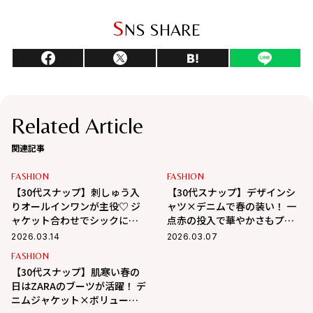
S
NS SHARE
Related Article
関連記事
FASHION
FASHION
【30代スナップ】刺しゅう入
【30代スナップ】デザインシ
りオールインワンが主役♡ ジ
ャツ×デニムで春の装い！ 一
ャケット合わせでシックにス
点赤の投入で華やかさもプラ
タイリング
ス
2026.03.14
2026.03.07
FASHION
【30代スナップ】肌寒い春の
日はZARAのブーツが活躍！ デ
ニムジャケット×ボリューム