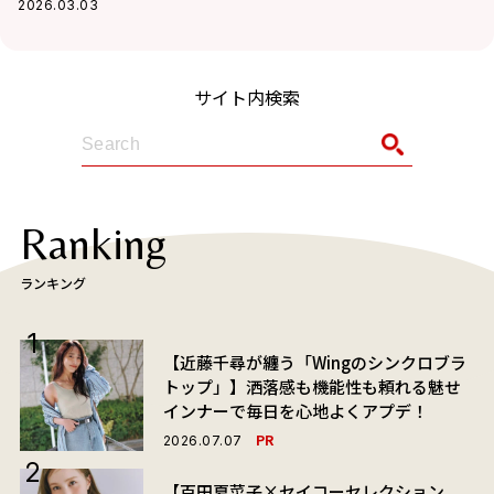
スカートで大人キュートに
2026.03.03
サイト内検索
Ranking
ランキング
【近藤千尋が纏う「Wingのシンクロブラ
トップ」】洒落感も機能性も頼れる魅せ
インナーで毎日を心地よくアプデ！
PR
2026.07.07
【百田夏菜子×セイコーセレクション