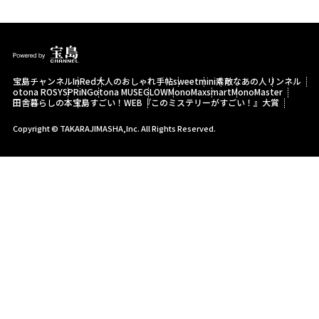
宝島チャンネル
InRed
大人のおしゃれ手帖
sweet
mini
素敵なあの人
リンネル
otona ROSY
SPRiNG
otona MUSE
GLOW
MonoMax
smart
MonoMaster
田舎暮らしの本
宝島すごい！WEB
『このミステリーがすごい！』大賞
Copyright © TAKARAJIMASHA,Inc. All Rights Reserved.