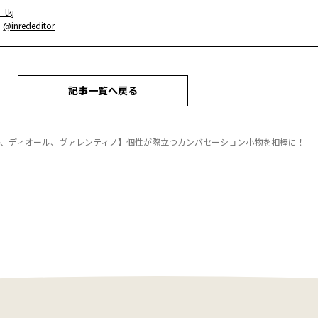
_tkj
：
@inrededitor
記事一覧へ戻る
チ、ディオール、ヴァレンティノ】個性が際立つカンバセーション小物を相棒に！