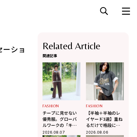
Related Article
セーショ
関連記事
FASHION
FASHION
チープに見せない
【半袖＋半袖のレ
優秀服。グローバ
イヤード3選】重ね
ルワークの「キャ
るだけで格段に洒
ミ＆パンツ」で作
落て気温調整もで
2026.08.07
2026.08.06