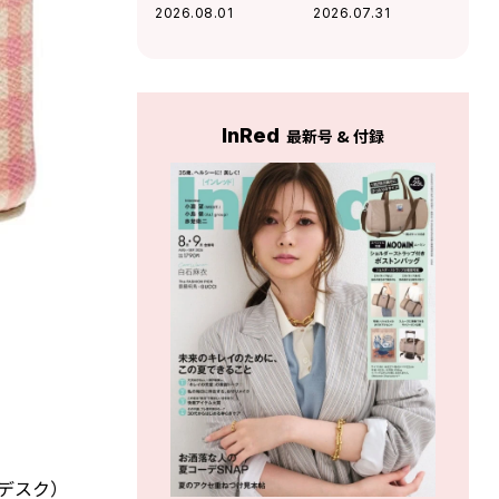
ムにもなるメガネ
を味方にする「コ
2026.08.01
2026.07.31
ケースがこの夏大
スパ機能服」
活躍の予感
InRed
最新号 & 付録
ンデスク）