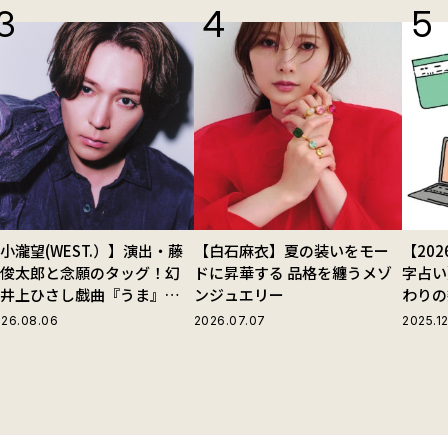
小瀧望(WEST.）】演出・藤
【白石麻衣】夏の装いをモー
【20
田俊太郎と念願のタッグ！幻
ドに昇華する 品格を纏うメゾ
字占い
の井上ひさし戯曲『うま』で
ンジュエリー
わりの
じる“爽快な悪人”の魅力と
26.08.06
2026.07.07
2025.12
は