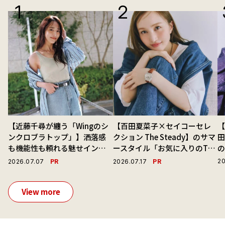
【近藤千尋が纏う「Wingのシ
【百田夏菜子×セイコーセレ
【
ンクロブラトップ」】洒落感
クション The Steady】のサマ
も機能性も頼れる魅せインナ
ースタイル「お気に入りのTシ
ーで毎日を心地よくアプデ！
ャツと最高の時計と。」
演
PR
PR
20
2026.07.07
2026.07.17
View more