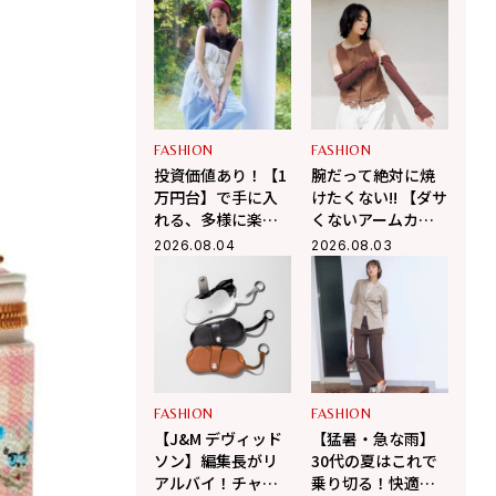
る大人の夏カジュ
きる！
アル
FASHION
FASHION
投資価値あり！【1
腕だって絶対に焼
万円台】で手に入
けたくない!! 【ダサ
れる、多様に楽し
くないアームカバ
む大人の「最旬シ
ーのコーデ術3選】
2026.08.04
2026.08.03
アーシャツ」
FASHION
FASHION
【J&M デヴィッド
【猛暑・急な雨】
ソン】編集長がリ
30代の夏はこれで
アルバイ！チャー
乗り切る！快適さ