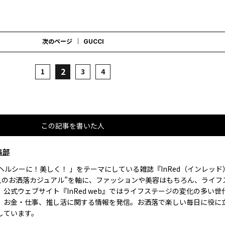
次のページ
GUCCI
2
1
3
4
この記事を書いた人
集部
、ヘルシーに！美しく！ 」をテーマにしている雑誌『InRed（インレッ
大人のお洒落カジュアル”を軸に、ファッションや美容はもちろん、ライフ
。公式ウェブサイト『InRed web』ではライフステージの変化の多い世
、お金・仕事、推し活に関する情報を発信。お洒落で楽しい毎日に役に
しています。