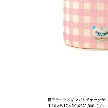
猫モチーフ×ギンガムチェックが
[H10×W17×D9]¥228,8