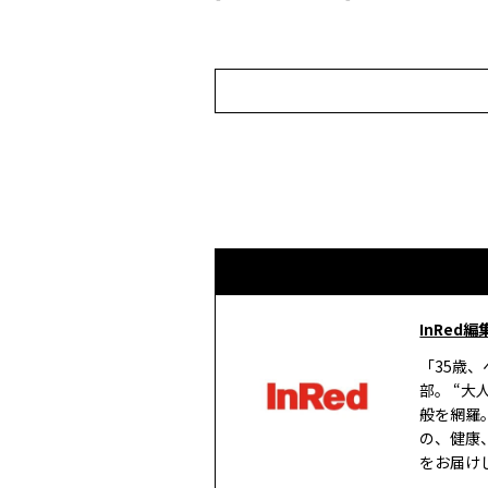
InRed編
「35歳
部。 “
般を網羅
の、健康
をお届け