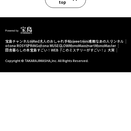
top
宝島チャンネル
InRed
大人のおしゃれ手帖
sweet
mini
素敵なあの人
リンネル
otona ROSY
SPRiNG
otona MUSE
GLOW
MonoMax
smart
MonoMaster
田舎暮らしの本
宝島すごい！WEB
『このミステリーがすごい！』大賞
Copyright © TAKARAJIMASHA,Inc. All Rights Reserved.