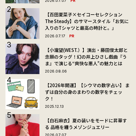
PR
2026.07.07
【百田夏菜子×セイコーセレクション
The Steady】のサマースタイル「お気に
入りのTシャツと最高の時計と。」
PR
2026.07.17
【小瀧望(WEST.）】演出・藤田俊太郎と
念願のタッグ！幻の井上ひさし戯曲『う
ま』で演じる“爽快な悪人”の魅力とは
2026.08.06
【2026年開運】【シウマの数字占い】 ま
ずは自分の身のまわりの数字をチェッ
ク！
2025.12.13
【白石麻衣】夏の装いをモードに昇華す
る 品格を纏うメゾンジュエリー
2026.07.07