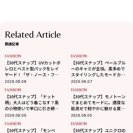
Related Article
関連記事
FASHION
FASHION
【30代スナップ】UVカットボ
【30代スナップ】ペールブル
レロとベスト型パックをレイ
ーのキャミが主役。黒多めで
ヤード！「ザ・ノース・フェ
スタイリングしたモードカジ
イス」で作る大人カジュアル
ュアル
2026.08.08
2026.08.07
FASHION
FASHION
【30代スナップ】「ドット
【30代スナップ】モノトーン
柄」大人はどう着こなす？黒
でまとめてモードに。適度な
の小物使いで辛口に引き締め
肌見せで軽やかに魅せる夏ス
るバランス学
タイル
2026.08.06
2026.08.05
FASHION
FASHION
【30代スナップ】「モンベ
【30代スナップ】ユニクロの