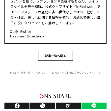
ュアル”を軸に、ファッションや美容はもちろん、ライフ
スタイル全般を網羅。公式ウェブサイト『InRed web』で
はライフステージの変化の多い世代ならではの、健康、お
金・仕事、推し活に関する情報を発信。お洒落で楽しい毎
日に役に立つヒントをお届けしています。
X：
@InRed_tkj
Instagram：
@inrededitor
記事一覧へ戻る
InRed
記事一覧
FASHION
【30代スナップ】旬のブラウンワントーン！ショートパンツ×ロングブーツを大人カジュアルにシフト
S
NS SHARE