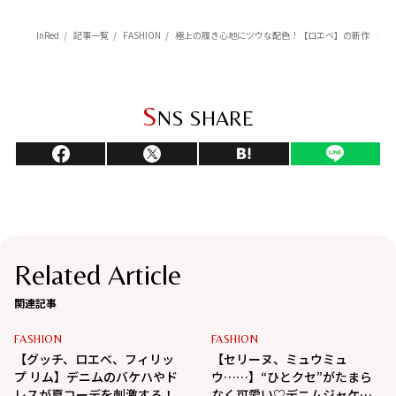
InRed
記事一覧
FASHION
極上の履き心地にツウな配色！【ロエベ】の新作靴バッグ
S
NS SHARE
Related Article
関連記事
FASHION
FASHION
【グッチ、ロエベ、フィリッ
【セリーヌ、ミュウミュ
プ リム】デニムのバケハやド
ウ……】“ひとクセ”がたまら
レスが夏コーデを刺激する！
なく可愛い♡デニムジャケッ