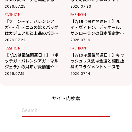
ト&パンツ
2026.07.25
2026.07.23
FASHION
FASHION
【フェンディ、バレンシア
【7/19は最強開運日！】ル
ガ……】デニムの靴＆バッグ
イ・ヴィトン、ディオール、
はカジュアルと上品のバラン
サンローランの日本限定財布
スが最高！
で強運を掴み取る！
2026.07.22
2026.07.16
FASHION
FASHION
【7/19は最強開運日！】〈ボ
【7/19は最強開運日！】キャ
ッテガ・バレンシアガ・マル
ッシュレス派は金運と相性抜
ジェラ〉の財布が愛情運や人
群のフラグメントケースを
間関係運を底上げ！
2026.07.15
2026.07.14
サイト内検索