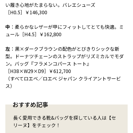
い履き心地がたまらない。バレエシューズ
［H0.5］￥146,300
中
：柔らかなレザーが甲にフィットしてとても快適。ミ
ュール［H4.5］￥162,800
左
：黒×ダークブラウンの配色がとびきりシックな新
型。ドーナツチェーンのストラップがリズミカルでモダ
ン。バッグ『フラメンコパース トート』
［H38×W29×D9］￥612,700
（すべてロエベ／ロエベ ジャパン クライアントサービ
ス）
おすすめ記事
長く愛用できる靴&バッグを探している人は【セ
リーヌ】をチェック！