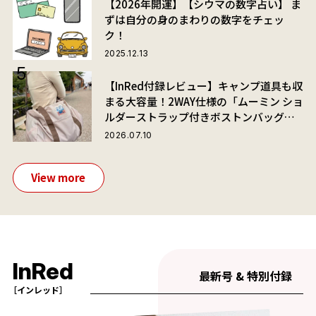
【2026年開運】【シウマの数字占い】 ま
ずは自分の身のまわりの数字をチェッ
ク！
2025.12.13
【InRed付録レビュー】キャンプ道具も収
まる大容量！2WAY仕様の「ムーミン ショ
ルダーストラップ付きボストンバッグ」
が夏旅におすすめな理由
2026.07.10
View more
InRed
最新号 & 特別付録
［インレッド］