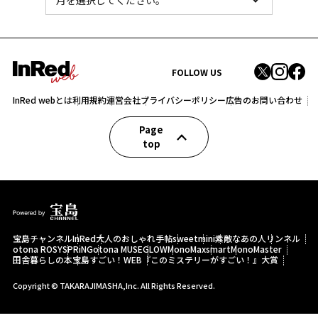
FOLLOW US
InRed webとは
利用規約
運営会社
プライバシーポリシー
広告のお問い合わせ
Page
top
宝島チャンネル
InRed
大人のおしゃれ手帖
sweet
mini
素敵なあの人
リンネル
otona ROSY
SPRiNG
otona MUSE
GLOW
MonoMax
smart
MonoMaster
田舎暮らしの本
宝島すごい！WEB
『このミステリーがすごい！』大賞
Copyright © TAKARAJIMASHA,Inc. All Rights Reserved.