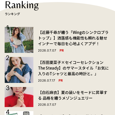
Ranking
ランキング
【近藤千尋が纏う「Wingのシンクロブラ
トップ」】洒落感も機能性も頼れる魅せ
インナーで毎日を心地よくアプデ！
PR
2026.07.07
【百田夏菜子×セイコーセレクション
The Steady】のサマースタイル「お気に
入りのTシャツと最高の時計と。」
PR
2026.07.17
【白石麻衣】夏の装いをモードに昇華す
る 品格を纏うメゾンジュエリー
2026.07.07